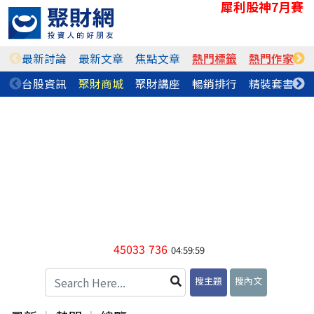
犀利股神7月賽
最新討論
最新文章
焦點文章
熱門標籤
熱門作家
台股資訊
聚財商城
聚財講座
暢銷排行
精裝套書
45033
736
04:59:59
搜主題
搜內文