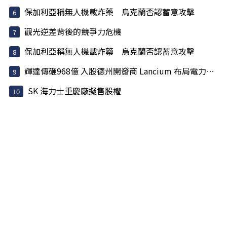
保加利亞稱無人機載炸藥 烏克蘭否認蓄意攻擊
觀光逆差背後的競爭力危機
保加利亞稱無人機載炸藥 烏克蘭否認蓄意攻擊
輝達傳砸968億 入股德州開發商 Lancium 布局電力基建
SK 海力士重慶廠擬售股權