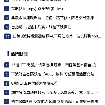
策略(Strategy) 與 規則 (Rules)
非農數據連環爆雷！初值一路下修，降息交易恐押...
台指期：拉過末跌高，終結下跌慣性
日線B波持續震盪反彈中,下周注意第一波反彈到450...
熱門新聞
15檔「三高股」領漲指標 旺宏、南亞等基本面佳 投信大買
下波財富密碼鎖定「ABC」族群 可望續居盤面亮點
8月9日 五件財經大事搶先看
輝達股價周漲逾11% 市值增5,620億美元 寫下史上最大單周...
標普500創高 反攻能否延續 本周通膨、企業財報聚焦