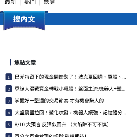
最新
熱門
總覽
搜內文
焦點文章
巴菲特留下的現金開始動了！波克夏回購、買股、...
季線大混戰資金轉戰小飆股！盤面主流:機器人+塑...
掌握好一整週的交易節奏 才有機會賺大的
大盤震盪拉回！塑化噴發，機器人續強，記憶體分...
8/10 大預言 反彈似回升 （大陷阱不可不慎）
百分之百會兌現的訊號 敬請期待!