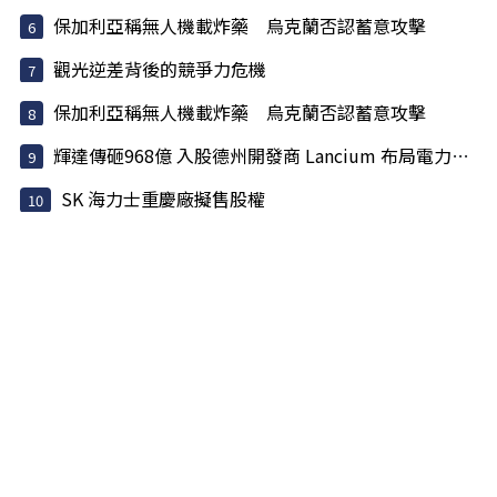
保加利亞稱無人機載炸藥 烏克蘭否認蓄意攻擊
觀光逆差背後的競爭力危機
保加利亞稱無人機載炸藥 烏克蘭否認蓄意攻擊
輝達傳砸968億 入股德州開發商 Lancium 布局電力基建
SK 海力士重慶廠擬售股權