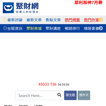
犀利股神7月賽
最新討論
最新文章
焦點文章
熱門標籤
熱門作家
台股資訊
聚財商城
聚財講座
暢銷排行
精裝套書
45033
736
04:59:59
搜主題
搜內文