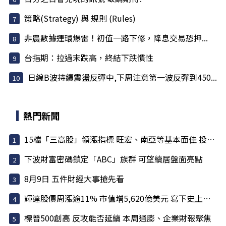
策略(Strategy) 與 規則 (Rules)
非農數據連環爆雷！初值一路下修，降息交易恐押...
台指期：拉過末跌高，終結下跌慣性
日線B波持續震盪反彈中,下周注意第一波反彈到450...
熱門新聞
15檔「三高股」領漲指標 旺宏、南亞等基本面佳 投信大買
下波財富密碼鎖定「ABC」族群 可望續居盤面亮點
8月9日 五件財經大事搶先看
輝達股價周漲逾11% 市值增5,620億美元 寫下史上最大單周...
標普500創高 反攻能否延續 本周通膨、企業財報聚焦