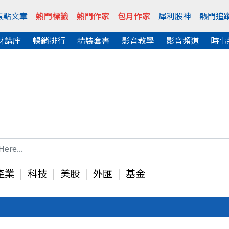
焦點文章
熱門標籤
熱門作家
包月作家
犀利股神
熱門追
財講座
暢銷排行
精裝套書
影音教學
影音頻道
時事
產業
科技
美股
外匯
基金