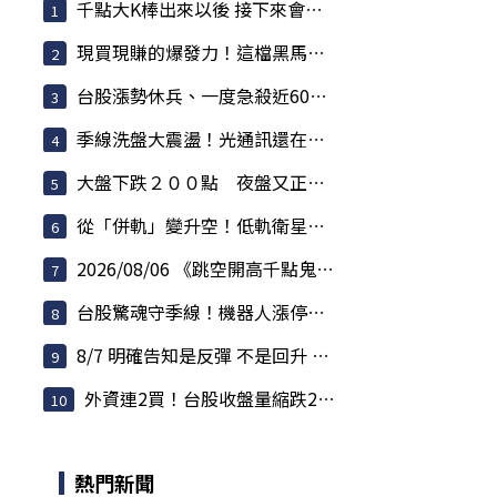
千點大K棒出來以後 接下來會發生什麼事情
現買現賺的爆發力！這檔黑馬股爆量衝鎖死，主力...
台股漲勢休兵、一度急殺近600點！權值股熄火 散...
季線洗盤大震盪！光通訊還在噴，散熱強勢，BBU強...
大盤下跌２００點 夜盤又正在跌 反彈要結束了？
從「併軌」變升空！低軌衛星全面反攻 華通漲停、...
2026/08/06 《跳空開高千點鬼盤洗刷 夜盤拉回測...
台股驚魂守季線！機器人漲停潮爆發，記憶體還在...
8/7 明確告知是反彈 不是回升 但不用急著逃命
外資連2買！台股收盤量縮跌214點 川湖衝萬元、記...
熱門新聞