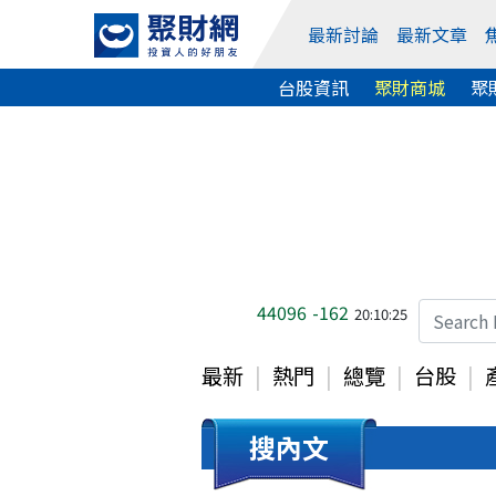
最新討論
最新文章
台股資訊
聚財商城
聚
44096
-162
20:10:25
最新
熱門
總覽
台股
搜內文