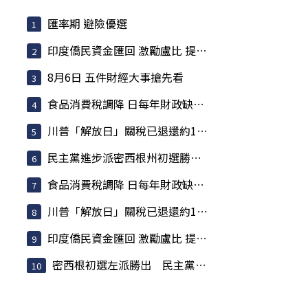
匯率期 避險優選
印度僑民資金匯回 激勵盧比 提振匯率大有助益
8月6日 五件財經大事搶先看
食品消費稅調降 日每年財政缺口估317億美元
川普「解放日」關稅已退還約1000億美元 占已收稅6成
民主黨進步派密西根州初選勝出 挾「左轉」聲勢挑戰建制派
食品消費稅調降 日每年財政缺口估317億美元
川普「解放日」關稅已退還約1000億美元 占已收稅6成
印度僑民資金匯回 激勵盧比 提振匯率大有助益
密西根初選左派勝出 民主黨焦慮升高