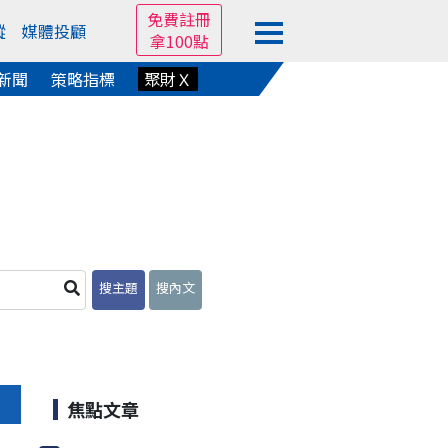
免費註冊
蹤
媒體投顧
拿100點
新聞
策略指標
聚財Ｘ
搜主題
搜內文
焦點文章