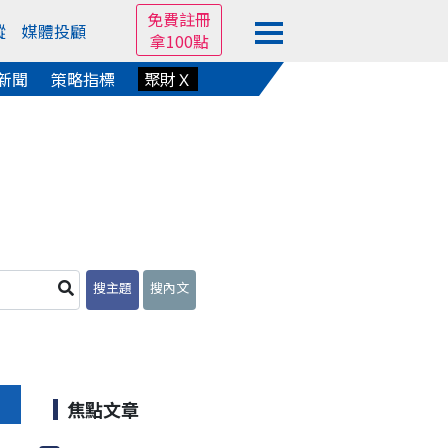
免費註冊
蹤
媒體投顧
拿100點
新聞
策略指標
聚財Ｘ
搜主題
搜內文
焦點文章