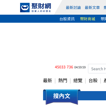
最新討論
最新文章
台股資訊
聚財商城
聚
45033
736
04:59:59
最新
熱門
總覽
台股
搜內文