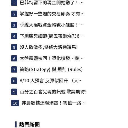
巴菲特留下的現金開始動了！波克夏回購、買股、...
掌握好一整週的交易節奏 才有機會賺大的
季線大混戰資金轉戰小飆股！盤面主流:機器人+塑...
下周魔鬼細節(周五夜盤漲736點後看法)(對錯差很...
沒人敢做多,條條大路通羅馬!
大盤震盪拉回！塑化噴發，機器人續強，記憶體分...
策略(Strategy) 與 規則 (Rules)
8/10 大預言 反彈似回升 （大陷阱不可不慎）
百分之百會兌現的訊號 敬請期待!
非農數據連環爆雷！初值一路下修，降息交易恐押...
熱門新聞