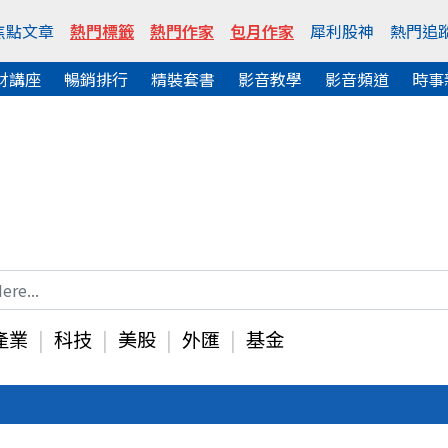
焦點文章
熱門標籤
熱門作家
包月作家
犀利股神
熱門追
財講座
暢銷排行
精裝套書
影音教學
影音頻道
時事
產業
科技
美股
外匯
基金