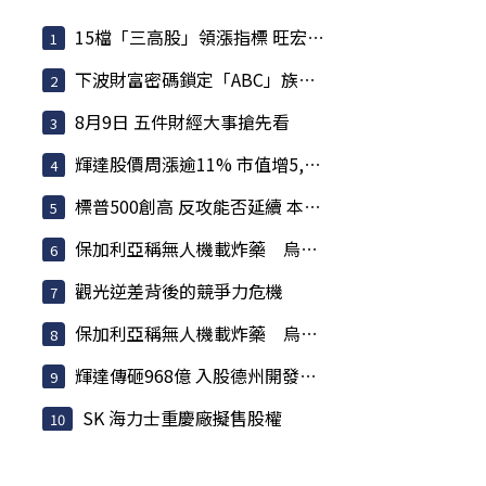
15檔「三高股」領漲指標 旺宏、南亞等基本面佳 投信大買
下波財富密碼鎖定「ABC」族群 可望續居盤面亮點
8月9日 五件財經大事搶先看
輝達股價周漲逾11% 市值增5,620億美元 寫下史上最大單周...
標普500創高 反攻能否延續 本周通膨、企業財報聚焦
保加利亞稱無人機載炸藥 烏克蘭否認蓄意攻擊
觀光逆差背後的競爭力危機
保加利亞稱無人機載炸藥 烏克蘭否認蓄意攻擊
輝達傳砸968億 入股德州開發商 Lancium 布局電力基建
SK 海力士重慶廠擬售股權