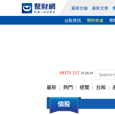
最新討論
最新文章
台股資訊
聚財商城
聚
44375
117
15:28:24
最新
熱門
總覽
台股
個股