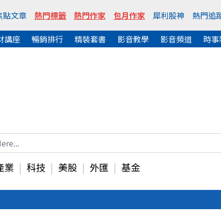
焦點文章
熱門標籤
熱門作家
包月作家
犀利股神
熱門追
財講座
暢銷排行
精裝套書
影音教學
影音頻道
時事
產業
科技
美股
外匯
基金