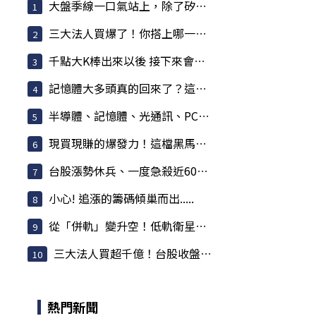
大盤季線一口氣站上，除了矽光子跟記憶體，還有...
三大法人買爆了！你搭上哪一班飆股特快車？
千點大K棒出來以後 接下來會發生什麼事情
記憶體大多頭真的回來了？這波缺貨潮真的會一路...
半導體、記憶體、光通訊、PCB 全面噴發！
現買現賺的爆發力！這檔黑馬股爆量衝鎖死，主力...
台股漲勢休兵、一度急殺近600點！權值股熄火 散...
小心! 追漲的籌碼傾巢而出.....
從「併軌」變升空！低軌衛星全面反攻 華通漲停、...
三大法人買超千億！台股收盤狂漲1250點 台積電領...
熱門新聞