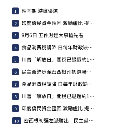
匯率期 避險優選
印度僑民資金匯回 激勵盧比 提振匯率大有助益
8月6日 五件財經大事搶先看
食品消費稅調降 日每年財政缺口估317億美元
川普「解放日」關稅已退還約1000億美元 占已收稅6成
民主黨進步派密西根州初選勝出 挾「左轉」聲勢挑戰建制派
食品消費稅調降 日每年財政缺口估317億美元
川普「解放日」關稅已退還約1000億美元 占已收稅6成
印度僑民資金匯回 激勵盧比 提振匯率大有助益
密西根初選左派勝出 民主黨焦慮升高