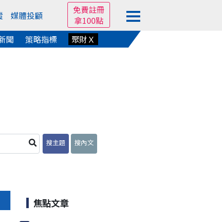
免費註冊
蹤
媒體投顧
拿100點
新聞
策略指標
聚財Ｘ
搜主題
搜內文
焦點文章