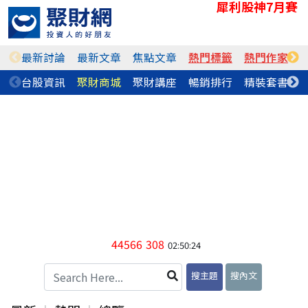
犀利股神7月賽
最新討論
最新文章
焦點文章
熱門標籤
熱門作家
台股資訊
聚財商城
聚財講座
暢銷排行
精裝套書
44566
308
02:50:24
搜主題
搜內文