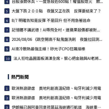
台股漲勢休兵、一度急殺近600點！權值股熄火 散...
大盤下跌２００點 夜盤又正在跌 反彈要結束了？
8/7 明確告知是反彈 不是回升 但不用急著逃命
記憶體不講武德！AI帶飛全村，連蘋果殺價都被對...
2026/08/06 《跳空開高千點鬼盤洗刷 夜盤拉回測...
AI液冷散熱最強主線！矽光子CPO狂飆接棒
法人狂吃晶圓面板滿漢全席，狠心把金融與AI老將...
熱門新聞
歐洲熱浪肆虐 奧地利創高溫紀錄、匈牙利減少用電
歐洲熱浪肆虐 奧地利創高溫紀錄、匈牙利減少用電
伊朗稱已與阿曼同意荷莫茲海峽通行航道 海峽重開與否取...