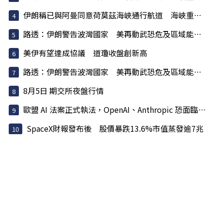
伊朗稱已與阿曼同意荷莫茲海峽通行航道 海峽重開與否取...
路透：伊朗警告波灣國家 美再動武恐危及區域能源設施
美伊有望達成協議 道瓊收盤創新高
路透：伊朗警告波灣國家 美再動武恐危及區域能源設施
8月5日 期交所夜盤行情
歐盟 AI 法案正式執法，OpenAI、Anthropic 恐面臨天價罰款
SpaceX財報發布後 股價暴跌13.6%市值蒸發逾7兆