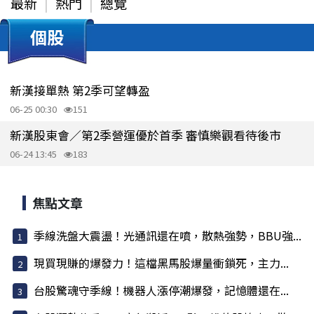
最新
熱門
總覽
個股
新漢接單熱 第2季可望轉盈
06-25 00:30
151
新漢股東會／第2季營運優於首季 審慎樂觀看待後市
06-24 13:45
183
焦點文章
季線洗盤大震盪！光通訊還在噴，散熱強勢，BBU強...
現買現賺的爆發力！這檔黑馬股爆量衝鎖死，主力...
台股驚魂守季線！機器人漲停潮爆發，記憶體還在...