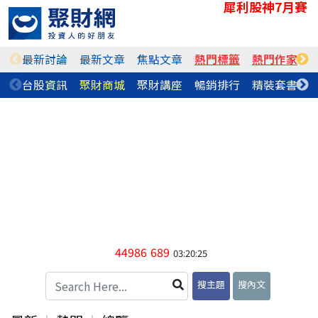
犀利股神7月賽
最新討論
最新文章
焦點文章
熱門標籤
熱門作家
台股資訊
聚財商城
聚財講座
暢銷排行
精裝套書
44986
689
03:20:25
搜主題
搜內文