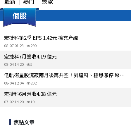
最新
熱門
總覽
個股
宏捷科第2季 EPS 1.42元 擴充產線
08-07 01:23
290
宏捷科7月營收4.19 億元
08-04 14:20
5
低軌衛星股沉寂兩月後再升空！昇達科、穩懋漲停 聚焦 SpaceX 財報
08-04 12:04
202
宏捷科6月營收4.08 億元
07-02 14:20
19
焦點文章