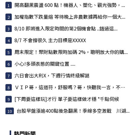
開高翻黑震盪 600 點！機器人、塑化、觀光強勢，...
加權指數下跌量縮 等待晚上非農數據再給你一個大...
8/10 即將進入限定時間的第2個機會點 ..錯過這...
8/7 不會撐很久 主力目標是XXXXX
周末限定！聚財點數限時加碼 2%，聰明放大你的購...
小心!多頭表態的關鍵位置 ....
六日會出大利X，下週行情終級解謎
ＶＩＰ哥，這道符，舒服嗎？哥，快聽我一言，不害哥
[下周要這樣玩]才行 單子要這樣做才穩 *千點伺候
台股早盤漲逾400點後急翻黑！季線多空激戰 川湖...
熱門新聞