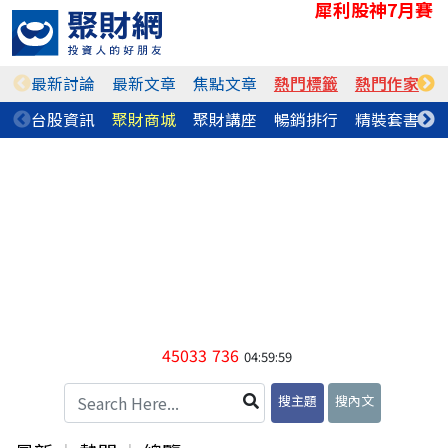
犀利股神7月賽
最新討論
最新文章
焦點文章
熱門標籤
熱門作家
台股資訊
聚財商城
聚財講座
暢銷排行
精裝套書
45033
736
04:59:59
搜主題
搜內文