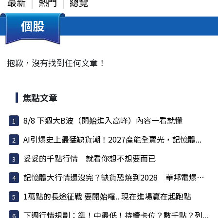
最新
熱門
總覽
個股
抱歉，沒有找到任何文章！
焦點文章
8/8 下週大B波（開始進入高峰）內容一看就懂
AI引爆史上最猛缺貨潮！2027產能全賣光，記憶體...
妥妥的千點行情 就看你想不想要而已
記憶體大行情還沒完？缺貨恐燒到2028 華邦電爆量...
1萬點的長途征戰 要開始囉.. 現在進場贏在起跑點
下週行情規劃：準！中最低！持續卡位？數千點？列...