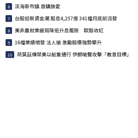
淡海新市鎮 首購族愛
台股迎新資金潮 股息4,257億 341檔月底前派發
美非農就業疲弱降低升息風險 歐股收紅
16檔業績噴發 法人搶 激勵股價強勢攀升
荷莫茲傳禁美以船隻通行 伊朗嗆聲攻擊「敵意目標」