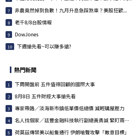
非農竟然掉到負數！九月升息急踩煞車？美股狂歡...
老千8/8台股情報
DowJones
下週搶先看~可以賺多遠?
熱門新聞
下周開盤前 五件值得回顧的國際大事
8月8日 五件財經大事搶先看
專家帶路／淡海新市鎮低單價低總價 減輕購屋壓力
名人找個家／廷豐金融科技執行副總黃勇諴 緊盯兩訊號
荷莫茲傳禁美以船隻通行 伊朗嗆聲攻擊「敵意目標」