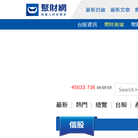
最新討論
最新文章
台股資訊
聚財商城
聚
45033
736
04:59:59
最新
熱門
總覽
台股
個股