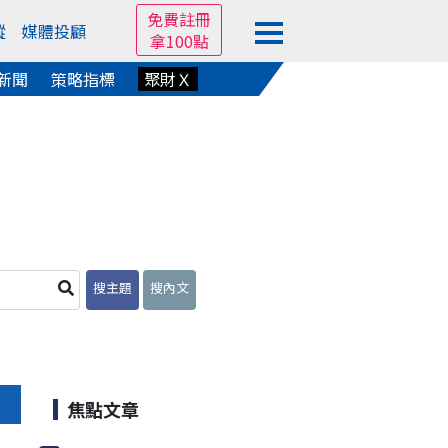
免費註冊
蹤
媒體投顧
拿100點
新聞
策略指標
聚財Ｘ
搜主題
搜內文
焦點文章