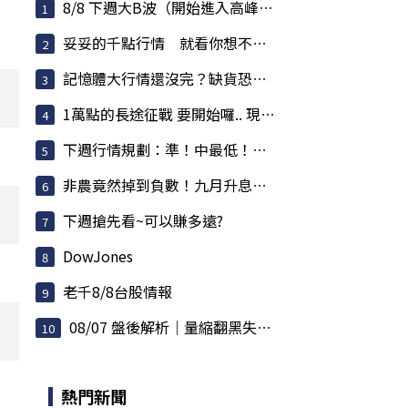
8/8 下週大B波（開始進入高峰）內容一看就懂
妥妥的千點行情 就看你想不想要而已
記憶體大行情還沒完？缺貨恐燒到2028 華邦電爆量...
1萬點的長途征戰 要開始囉.. 現在進場贏在起跑點
下週行情規劃：準！中最低！持續卡位？數千點？列...
非農竟然掉到負數！九月升息急踩煞車？美股狂歡...
下週搶先看~可以賺多遠?
DowJones
老千8/8台股情報
08/07 盤後解析｜量縮翻黑失守季線 資金轉向金融...
熱門新聞