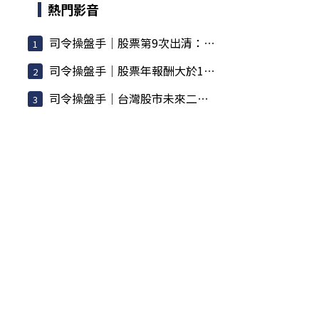
熱門影音
司令操盤手｜股票第9次出清：大盤漲7000點
司令操盤手｜股票年報酬大於100%／讓100檔股票不用錢
司令操盤手｜台灣股市未來二條路：100%這樣執行