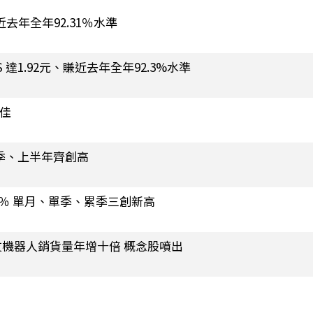
賺近去年全年92.31％水準
達1.92元、賺近去年全年92.3%水準
最佳
2季、上半年齊創高
.5％ 單月、單季、累季三創新高
機器人銷貨量年增十倍 概念股噴出