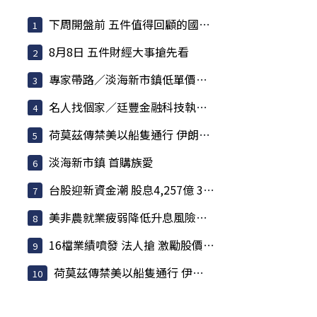
下周開盤前 五件值得回顧的國際大事
8月8日 五件財經大事搶先看
專家帶路／淡海新市鎮低單價低總價 減輕購屋壓力
名人找個家／廷豐金融科技執行副總黃勇諴 緊盯兩訊號
荷莫茲傳禁美以船隻通行 伊朗嗆聲攻擊「敵意目標」
淡海新市鎮 首購族愛
台股迎新資金潮 股息4,257億 341檔月底前派發
美非農就業疲弱降低升息風險 歐股收紅
16檔業績噴發 法人搶 激勵股價強勢攀升
荷莫茲傳禁美以船隻通行 伊朗嗆聲攻擊「敵意目標」