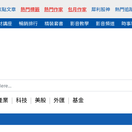
焦點文章
熱門標籤
熱門作家
包月作家
犀利股神
熱門追
財講座
暢銷排行
精裝套書
影音教學
影音頻道
時事
產業
科技
美股
外匯
基金