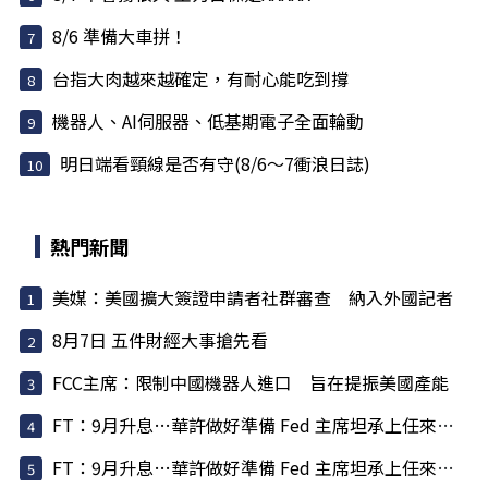
8/6 準備大車拼！
台指大肉越來越確定，有耐心能吃到撐
機器人、AI伺服器、低基期電子全面輪動
明日端看頸線是否有守(8/6～7衝浪日誌)
熱門新聞
美媒：美國擴大簽證申請者社群審查 納入外國記者
8月7日 五件財經大事搶先看
FCC主席：限制中國機器人進口 旨在提振美國產能
FT：9月升息…華許做好準備 Fed 主席坦承上任來犯了一些錯
FT：9月升息…華許做好準備 Fed 主席坦承上任來犯了一些錯