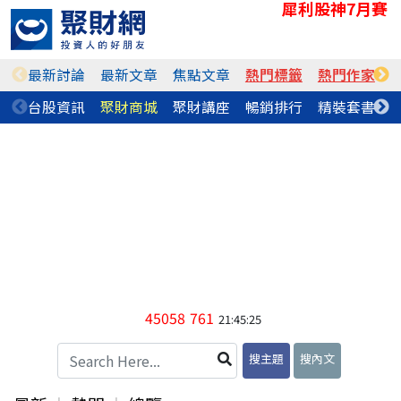
犀利股神7月賽
最新討論
最新文章
焦點文章
熱門標籤
熱門作家
台股資訊
聚財商城
聚財講座
暢銷排行
精裝套書
45058
761
21:45:25
搜主題
搜內文