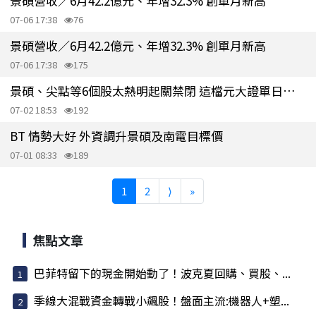
景碩營收／6月42.2億元、年增32.3% 創單月新高
07-06 17:38
76
景碩營收／6月42.2億元、年增32.3% 創單月新高
07-06 17:38
175
景碩、尖點等6個股太熱明起關禁閉 這檔元大證單日敲進逾1億元引關注
07-02 18:53
192
BT 情勢大好 外資調升景碩及南電目標價
07-01 08:33
189
1
2
⟩
»
焦點文章
巴菲特留下的現金開始動了！波克夏回購、買股、...
季線大混戰資金轉戰小飆股！盤面主流:機器人+塑...