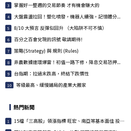
掌握好一整週的交易節奏 才有機會賺大的
大盤震盪拉回！塑化噴發，機器人續強，記憶體分...
8/10 大預言 反彈似回升 （大陷阱不可不慎）
百分之百會兌現的訊號 敬請期待!
策略(Strategy) 與 規則 (Rules)
非農數據連環爆雷！初值一路下修，降息交易恐押...
台指期：拉過末跌高，終結下跌慣性
等級最高、緩慢鋪局的產業大搬家
熱門新聞
15檔「三高股」領漲指標 旺宏、南亞等基本面佳 投信大買