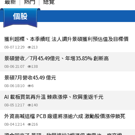
最新
熱門
總覽
個股
獲利超標、本季續旺 法人調升景碩獲利預估值及目標價
08-07 12:29
213
景碩營收／7月45.49億元、年增35.85% 創新高
08-06 21:07
138
景碩7月營收45.49 億元
08-06 18:10
6
AI 載板買氣再升溫 臻鼎漲停、欣興重返千元
08-05 12:17
140
外資高喊這檔 PCB 廠還將漲逾六成 激勵股價漲停鎖死
08-04 12:14
216