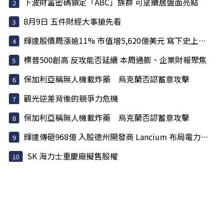
下波財富密碼鎖定「ABC」族群 可望續居盤面亮點
8月9日 五件財經大事搶先看
輝達股價周漲逾11% 市值增5,620億美元 寫下史上最大單周...
標普500創高 反攻能否延續 本周通膨、企業財報聚焦
保加利亞稱無人機載炸藥 烏克蘭否認蓄意攻擊
觀光逆差背後的競爭力危機
保加利亞稱無人機載炸藥 烏克蘭否認蓄意攻擊
輝達傳砸968億 入股德州開發商 Lancium 布局電力基建
SK 海力士重慶廠擬售股權