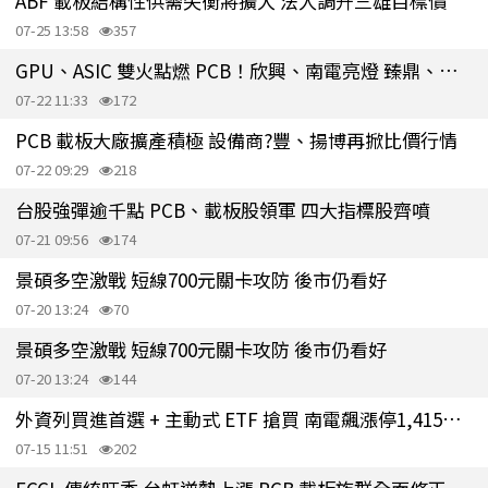
ABF 載板結構性供需失衡將擴大 法人調升三雄目標價
07-25 13:58
357
GPU、ASIC 雙火點燃 PCB！欣興、南電亮燈 臻鼎、景碩大漲逾8%
07-22 11:33
172
PCB 載板大廠擴產積極 設備商?豐、揚博再掀比價行情
07-22 09:29
218
台股強彈逾千點 PCB、載板股領軍 四大指標股齊噴
07-21 09:56
174
景碩多空激戰 短線700元關卡攻防 後市仍看好
07-20 13:24
70
景碩多空激戰 短線700元關卡攻防 後市仍看好
07-20 13:24
144
外資列買進首選 + 主動式 ETF 搶買 南電飆漲停1,415元創歷史新高
07-15 11:51
202