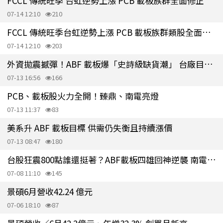
FCCL 傳統旺季 台虹逆勢上漲 PCB 載板族群全面修正
07-14 12:10
210
FCCL 傳統旺季台虹逆勢上漲 PCB 載板族群類股全面修正
07-14 12:10
203
外資拋震撼彈！ABF 載板爆「史詩級缺貨潮」 台廠目標價翻倍飆
07-13 16:56
166
PCB、載板股火力全開！臻鼎、南電亮燈
07-13 11:37
83
美系升 ABF 載板目標 供需仍失衡且持續漲價
07-13 08:47
180
台股狂震800點誰還挺著？ABF載板四雄回神逆襲 南電、景碩飆漲停
07-08 11:10
145
景碩6月營收42.24 億元
07-06 18:10
87