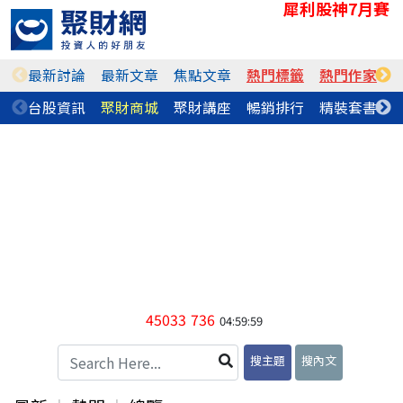
犀利股神7月賽
最新討論
最新文章
焦點文章
熱門標籤
熱門作家
台股資訊
聚財商城
聚財講座
暢銷排行
精裝套書
45033
736
04:59:59
搜主題
搜內文