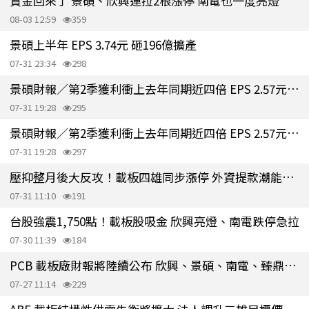
資金回來了 景碩、欣興連拉2根漲停 南電也一度亮燈
08-03 12:59
359
景碩上半年 EPS 3.74元 砸196億擴產
07-31 23:34
298
景碩財報／第2季獲利衝上去年同期近四倍 EPS 2.57元、毛利率26.1%
07-31 19:28
295
景碩財報／第2季獲利衝上去年同期近四倍 EPS 2.57元、毛利率26.1%
07-31 19:28
297
壓抑整月後大反攻！載板四雄同步漲停 外資提款潮能告終？
07-31 11:10
191
台股強震1,750點！載板股吸金 欣興亮燈、南電跌停急拉
07-30 11:39
184
PCB 載板廠財報將陸續公布 欣興、景碩、南電、臻鼎獲利受關注
07-27 11:14
229