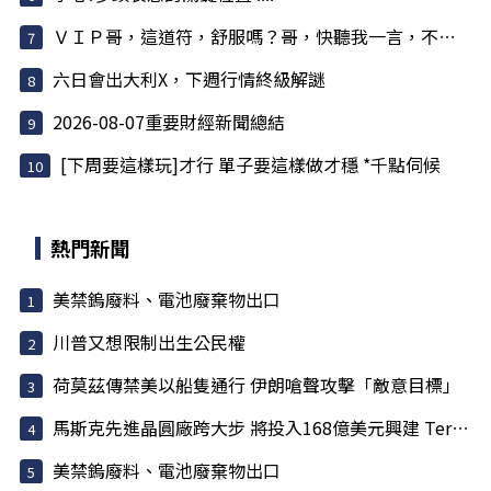
ＶＩＰ哥，這道符，舒服嗎？哥，快聽我一言，不害哥
六日會出大利X，下週行情終級解謎
2026-08-07重要財經新聞總結
[下周要這樣玩]才行 單子要這樣做才穩 *千點伺候
熱門新聞
美禁鎢廢料、電池廢棄物出口
川普又想限制出生公民權
荷莫茲傳禁美以船隻通行 伊朗嗆聲攻擊「敵意目標」
馬斯克先進晶圓廠跨大步 將投入168億美元興建 Terafab 園區
美禁鎢廢料、電池廢棄物出口