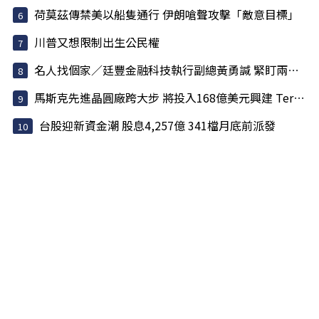
荷莫茲傳禁美以船隻通行 伊朗嗆聲攻擊「敵意目標」
川普又想限制出生公民權
名人找個家／廷豐金融科技執行副總黃勇諴 緊盯兩訊號
馬斯克先進晶圓廠跨大步 將投入168億美元興建 Terafab 園區
台股迎新資金潮 股息4,257億 341檔月底前派發