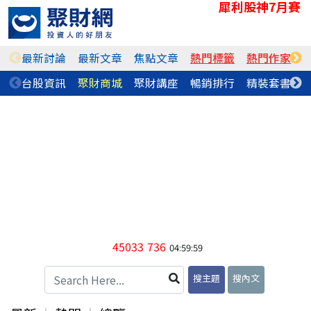
犀利股神7月賽
最新討論
最新文章
焦點文章
熱門標籤
熱門作家
台股資訊
聚財商城
聚財講座
暢銷排行
精裝套書
45033
736
04:59:59
搜主題
搜內文