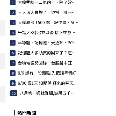
大盤季線一口氣站上，除了矽光子跟記憶體，還有...
三大法人買爆了！你搭上哪一班飆股特快車？
大盤暴漲 1500 點，記憶體、AI 狂拉紅燈，牽動這...
千點大K棒出來以後 接下來會發生什麼事情
半導體、記憶體、光通訊、PCB 全面噴發！
記憶體大多頭真的回來了？這波缺貨潮真的會一路...
台積電強勢回歸！台股盤中狂飆逾1500點 光通訊、...
8/6 還有一段距離!先把錢準備好
8/06 慢1天 沒關係 遲來的春天...
八月第一週就賺翻,波段五千點,當沖天天1500點,00...
熱門新聞