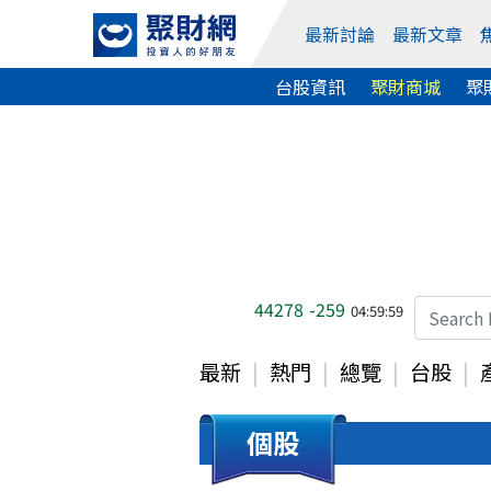
最新討論
最新文章
台股資訊
聚財商城
聚
44278
-259
04:59:59
最新
熱門
總覽
台股
個股