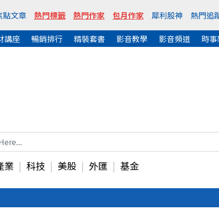
焦點文章
熱門標籤
熱門作家
包月作家
犀利股神
熱門追
財講座
暢銷排行
精裝套書
影音教學
影音頻道
時事
產業
科技
美股
外匯
基金