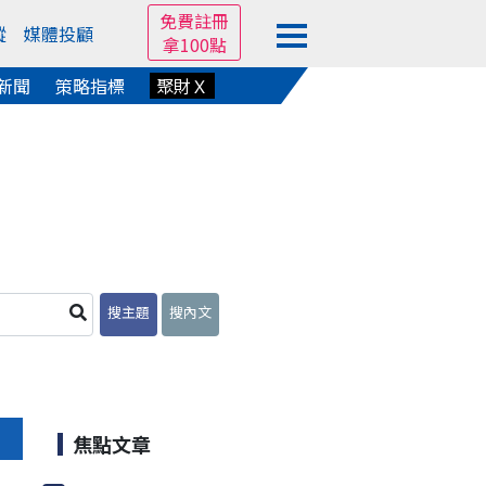
免費註冊
蹤
媒體投顧
拿100點
新聞
策略指標
聚財Ｘ
搜主題
搜內文
焦點文章