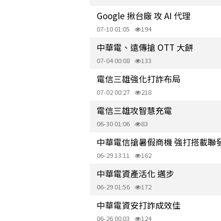
Google 揪台廠 攻 AI 代理
07-10 01:05
194
中華電、遠傳搶 OTT 大餅
07-04 00:08
133
電信三雄強化打詐布局
07-02 00:27
218
電信三雄攻智慧充電
06-30 01:06
83
中華電信搶暑假商機 強打搭載聯發科
06-29 13:11
162
中華電資產活化 邁步
06-29 01:56
172
中華電資安打詐成效佳
06-26 00:03
124