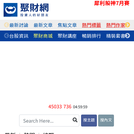
犀利股神7月賽
最新討論
最新文章
焦點文章
熱門標籤
熱門作家
台股資訊
聚財商城
聚財講座
暢銷排行
精裝套書
45033
736
04:59:59
搜主題
搜內文