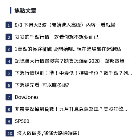
焦點文章
8/8 下週大B波（開始進入高峰）內容一看就懂
妥妥的千點行情 就看你想不想要而已
1萬點的長途征戰 要開始囉.. 現在進場贏在起跑點
記憶體大行情還沒完？缺貨恐燒到2028 華邦電爆量...
下週行情規劃：準！中最低！持續卡位？數千點？列...
下週搶先看~可以賺多遠?
DowJones
非農竟然掉到負數！九月升息急踩煞車？美股狂歡...
SP500
沒人敢做多,條條大路通羅馬!