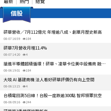
最新
熱門
總覽
個股
研華營收／7月112億元 年增逾八成、創單月歷史新高
08-07 16:59
184
研華7月營收月增11.4%
08-07 14:20
4
搶進半導體超級循環！研華、凌華卡位美中設備商 融程喊2027營收翻倍
08-06 19:01
184
大啖 AI 基建商機 法人看好研華評價仍有向上空間
08-06 13:15
4
台積電回測5日線！台股一度跌逾300點 智邦領軍抗空
08-06 09:16
244