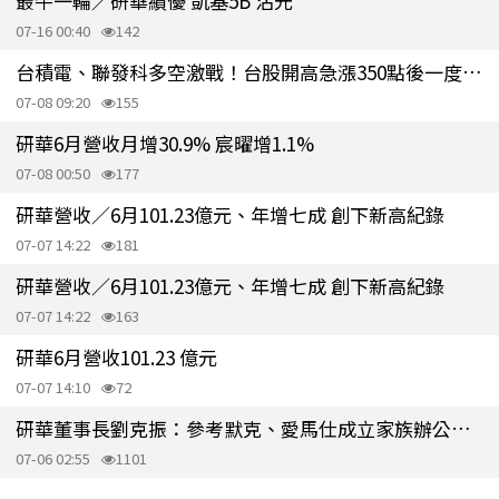
最牛一輪／研華績優 凱基5B 沾光
07-16 00:40
142
台積電、聯發科多空激戰！台股開高急漲350點後一度翻黑 拉鋸45,600關
07-08 09:20
155
研華6月營收月增30.9% 宸曜增1.1%
07-08 00:50
177
研華營收／6月101.23億元、年增七成 創下新高紀錄
07-07 14:22
181
研華營收／6月101.23億元、年增七成 創下新高紀錄
07-07 14:22
163
研華6月營收101.23 億元
07-07 14:10
72
研華董事長劉克振：參考默克、愛馬仕成立家族辦公室 傳承關鍵在股權規劃
07-06 02:55
1101