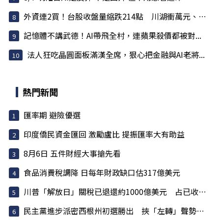
外資連2買！台股收盤量縮跌214點 川湖衝萬元、記...
記憶體不講武德！AI帶飛全村，連蘋果殺價都被對...
法人狂吃晶圓面板滿漢全席，狠心把金融與AI老將...
熱門新聞
匯率期 避險優選
印度僑民資金匯回 激勵盧比 提振匯率大有助益
8月6日 五件財經大事搶先看
食品消費稅調降 日每年財政缺口估317億美元
川普「解放日」關稅已退還約1000億美元 占已收稅6成
民主黨進步派密西根州初選勝出 挾「左轉」聲勢挑戰建制派