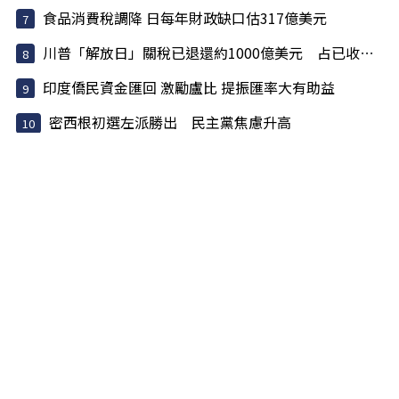
食品消費稅調降 日每年財政缺口估317億美元
川普「解放日」關稅已退還約1000億美元 占已收稅6成
印度僑民資金匯回 激勵盧比 提振匯率大有助益
密西根初選左派勝出 民主黨焦慮升高