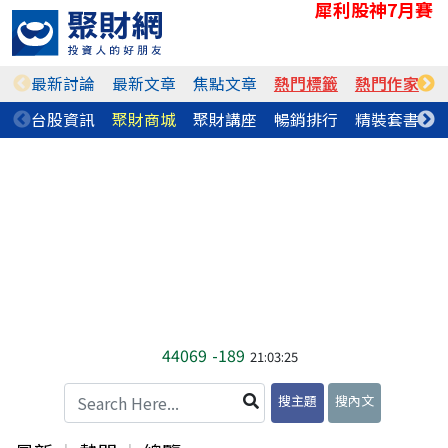
犀利股神7月賽
最新討論
最新文章
焦點文章
熱門標籤
熱門作家
台股資訊
聚財商城
聚財講座
暢銷排行
精裝套書
44069
-189
21:03:25
搜主題
搜內文