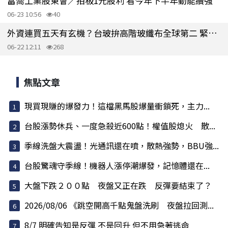
富喬工業股東會／拍板1元股利 看今年下半年動能續強
06-23 10:56
40
外資連買五天有玄機？台玻拚高階玻纖布全球第二 緊追日東紡
06-22 12:11
268
焦點文章
現買現賺的爆發力！這檔黑馬股爆量衝鎖死，主力...
台股漲勢休兵、一度急殺近600點！權值股熄火 散...
季線洗盤大震盪！光通訊還在噴，散熱強勢，BBU強...
台股驚魂守季線！機器人漲停潮爆發，記憶體還在...
大盤下跌２００點 夜盤又正在跌 反彈要結束了？
2026/08/06 《跳空開高千點鬼盤洗刷 夜盤拉回測...
8/7 明確告知是反彈 不是回升 但不用急著逃命