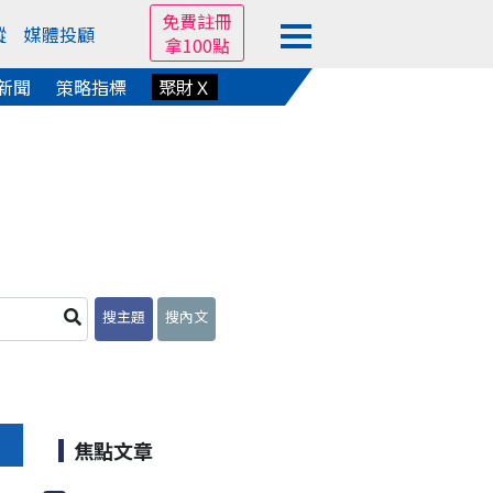
免費註冊
蹤
媒體投顧
拿100點
新聞
策略指標
聚財Ｘ
搜主題
搜內文
焦點文章