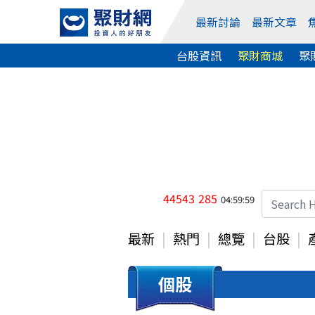
最新討論
最新文章
台股資訊
聚財商城
聚
44543
285
04:59:59
最新
熱門
總覽
台股
個股