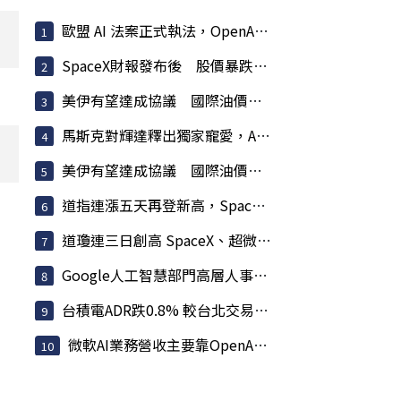
歐盟 AI 法案正式執法，OpenAI、Anthropic 恐面臨天價罰款
SpaceX財報發布後 股價暴跌13.6%市值蒸發逾7兆
美伊有望達成協議 國際油價連3跌
馬斯克對輝達釋出獨家寵愛，AMD 股價受挫蘇姿丰淡定回應
美伊有望達成協議 國際油價連3跌
道指連漲五天再登新高，SpaceX 無懼開支獨家用輝達
道瓊連三日創高 SpaceX、超微財報後重挫拖累那指
Google人工智慧部門高層人事大地震 股價重挫4%
台積電ADR跌0.8% 較台北交易溢價11.2%
微軟AI業務營收主要靠OpenAI！一年貢獻241億美元 占比估...