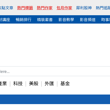
焦點文章
熱門標籤
熱門作家
包月作家
犀利股神
熱門追
財講座
暢銷排行
精裝套書
影音教學
影音頻道
時事
產業
科技
美股
外匯
基金