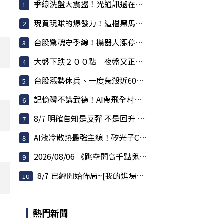
季線洗盤大震盪！光通訊還在噴，散熱強勢，BBU強...
現買現賺的爆發力！這檔黑馬股爆量衝鎖死，主力...
台股驚魂守季線！機器人漲停潮爆發，記憶體還在...
大盤下跌２００點 夜盤又正在跌 反彈要結束了？
台股漲勢休兵、一度急殺近600點！權值股熄火 散...
記憶體不講武德！AI帶飛全村，連蘋果殺價都被對...
8/7 明確告知是反彈 不是回升 但不用急著逃命
AI液冷散熱最強主線！矽光子CPO狂飆接棒
2026/08/06 《跳空開高千點鬼盤洗刷 夜盤拉回測...
8/7 已經開始佈局~[我的進場點~至少800點以上]
熱門新聞