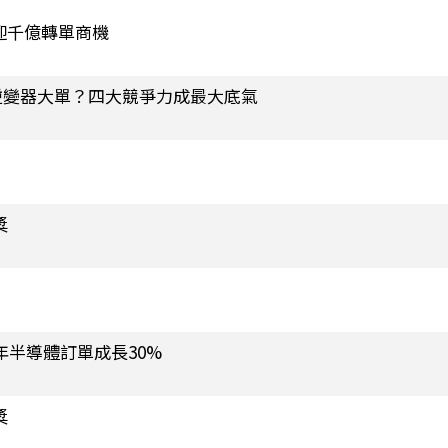
迎千億轉單商機
逆變器大單？四大競爭力成最大底氣
獎
年半導體訂單成長30%
獎