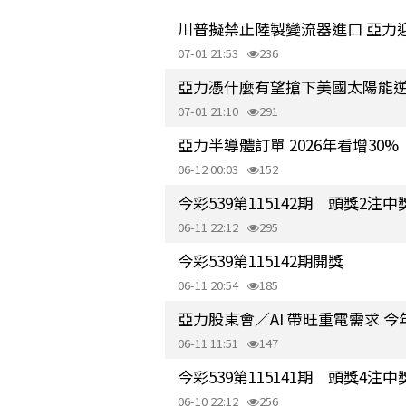
川普擬禁止陸製變流器進口 亞力
07-01 21:53
236
亞力憑什麼有望搶下美國太陽能
07-01 21:10
291
亞力半導體訂單 2026年看增30%
06-12 00:03
152
今彩539第115142期 頭獎2注中
06-11 22:12
295
今彩539第115142期開獎
06-11 20:54
185
亞力股東會／AI 帶旺重電需求 今
06-11 11:51
147
今彩539第115141期 頭獎4注中
06-10 22:12
256