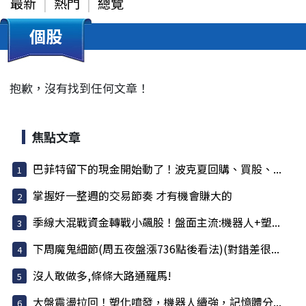
最新
熱門
總覽
個股
抱歉，沒有找到任何文章！
焦點文章
巴菲特留下的現金開始動了！波克夏回購、買股、...
掌握好一整週的交易節奏 才有機會賺大的
季線大混戰資金轉戰小飆股！盤面主流:機器人+塑...
下周魔鬼細節(周五夜盤漲736點後看法)(對錯差很...
沒人敢做多,條條大路通羅馬!
大盤震盪拉回！塑化噴發，機器人續強，記憶體分...