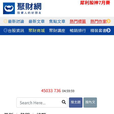
犀利股神7月賽
最新討論
最新文章
焦點文章
熱門標籤
熱門作家
台股資訊
聚財商城
聚財講座
暢銷排行
精裝套書
45033
736
04:59:59
搜主題
搜內文