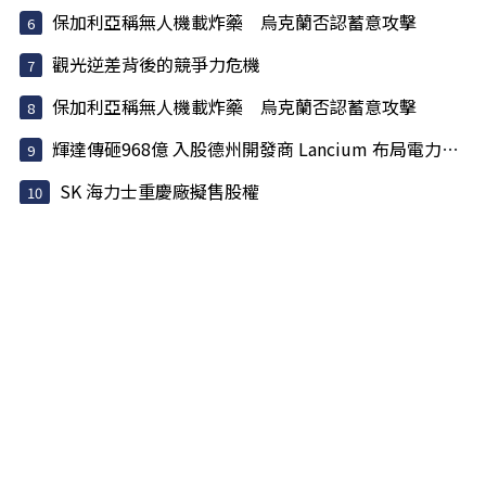
保加利亞稱無人機載炸藥 烏克蘭否認蓄意攻擊
觀光逆差背後的競爭力危機
保加利亞稱無人機載炸藥 烏克蘭否認蓄意攻擊
輝達傳砸968億 入股德州開發商 Lancium 布局電力基建
SK 海力士重慶廠擬售股權