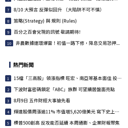
8/10 大預言 反彈似回升 （大陷阱不可不慎）
策略(Strategy) 與 規則 (Rules)
百分之百會兌現的訊號 敬請期待!
非農數據連環爆雷！初值一路下修，降息交易恐押...
熱門新聞
15檔「三高股」領漲指標 旺宏、南亞等基本面佳 投信大買
下波財富密碼鎖定「ABC」族群 可望續居盤面亮點
8月9日 五件財經大事搶先看
輝達股價周漲逾11% 市值增5,620億美元 寫下史上最大單周...
標普500創高 反攻能否延續 本周通膨、企業財報聚焦