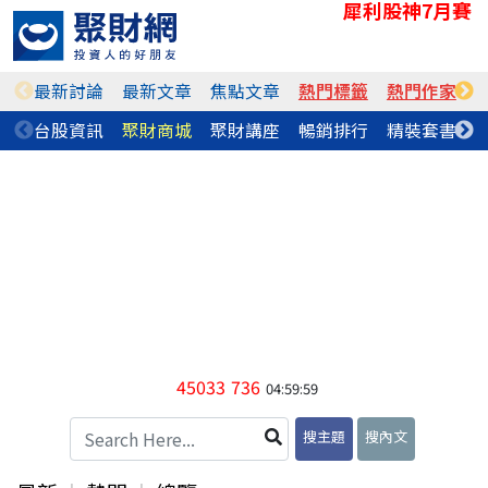
犀利股神7月賽
最新討論
最新文章
焦點文章
熱門標籤
熱門作家
台股資訊
聚財商城
聚財講座
暢銷排行
精裝套書
45033
736
04:59:59
搜主題
搜內文