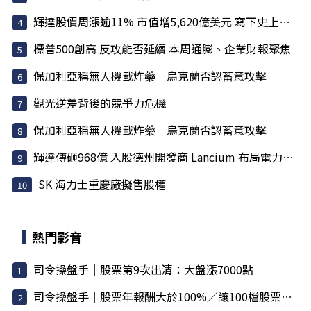
輝達股價周漲逾11% 市值增5,620億美元 寫下史上最大單周...
標普500創高 反攻能否延續 本周通膨、企業財報聚焦
保加利亞稱無人機載炸藥 烏克蘭否認蓄意攻擊
觀光逆差背後的競爭力危機
保加利亞稱無人機載炸藥 烏克蘭否認蓄意攻擊
輝達傳砸968億 入股德州開發商 Lancium 布局電力基建
SK 海力士重慶廠擬售股權
熱門影音
司令操盤手｜股票第9次出清：大盤漲7000點
司令操盤手｜股票年報酬大於100%／讓100檔股票不用錢