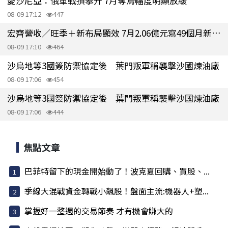
愛沙尼亞：俄軍戰損攀升 7月奪烏幅度明顯放緩
08-09 17:12
447
宏齊營收／旺季＋新布局顯效 7月2.06億元寫49個月新高、上半年轉盈
08-09 17:10
464
沙烏地等3國簽防禦協定後 葉門叛軍稱襲擊沙國煉油廠
08-09 17:06
454
沙烏地等3國簽防禦協定後 葉門叛軍稱襲擊沙國煉油廠
08-09 17:06
444
焦點文章
巴菲特留下的現金開始動了！波克夏回購、買股、...
季線大混戰資金轉戰小飆股！盤面主流:機器人+塑...
掌握好一整週的交易節奏 才有機會賺大的