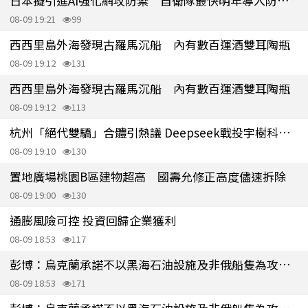
日本擬引進AI強化網攻防禦 自衛隊最快明年導入防護軟體
08-09 19:21
99
西西里島外海發現古羅馬沉船 內有數百運酒雙耳陶瓶
08-09 19:12
131
西西里島外海發現古羅馬沉船 內有數百運酒雙耳陶瓶
08-09 19:12
113
杭州「絕代雙驕」合體引熱議 Deepseek戰投宇樹科技 鎖定具身智能
08-09 19:10
130
置地廣場桃園B區建物超高 國壽允修正高度儘速拆除
08-09 19:00
130
通膨風險可控 投資回歸企業獲利
08-09 18:53
117
彭博：烏克蘭承諾不以黑海石油設施及非俄船隻為攻擊目標
08-09 18:53
171