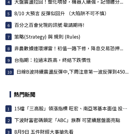
大盤震盪拉回！塑化噴發，機器人續強，記憶體分...
8/10 大預言 反彈似回升 （大陷阱不可不慎）
百分之百會兌現的訊號 敬請期待!
策略(Strategy) 與 規則 (Rules)
非農數據連環爆雷！初值一路下修，降息交易恐押...
台指期：拉過末跌高，終結下跌慣性
日線B波持續震盪反彈中,下周注意第一波反彈到450...
熱門新聞
15檔「三高股」領漲指標 旺宏、南亞等基本面佳 投信大買
下波財富密碼鎖定「ABC」族群 可望續居盤面亮點
8月9日 五件財經大事搶先看