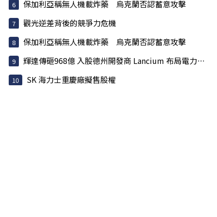
保加利亞稱無人機載炸藥 烏克蘭否認蓄意攻擊
觀光逆差背後的競爭力危機
保加利亞稱無人機載炸藥 烏克蘭否認蓄意攻擊
輝達傳砸968億 入股德州開發商 Lancium 布局電力基建
SK 海力士重慶廠擬售股權