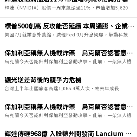
輝達（NVIDIA）股價一周來飆漲逾11%，市值增加5,620
億美元，寫下歷來最大單周市值增額，反映兩大利多因素助
標普500創高 反攻能否延續 本周通膨、企業財報聚焦
攻：SpaceX執行長馬斯克的誇讚，以及超大規模雲端運算
美國7月就業意外萎縮，減輕Fed 9月升息疑慮，帶動科技
業者的人工智慧（AI）資本支出持續旺盛。
和半導體股反彈，標普500指數再創新高。本周通膨數據和
保加利亞稱無人機載炸藥 烏克蘭否認蓄意攻擊
應材、Lumentum、Coherent等企業財報表現，將攸關這
烏克蘭今天否認針對保加利亞發動攻擊。此前，一架無人機
波反攻能否延續。
在保加利亞與羅馬尼亞邊境附近爆炸，事發地點鄰近連接土
觀光逆差背後的競爭力危機
耳其與烏克蘭的戰...
台灣上半年出國旅客高達1,065.4萬人次，較去年成長
16.6%；而入境旅客只有429.4萬人次，較去年成長僅
保加利亞稱無人機載炸藥 烏克蘭否認蓄意攻擊
2.3%，觀光逆差高達636萬人次。若要達成行政院長卓榮泰
烏克蘭今天否認針對保加利亞發動攻擊。此前，一架無人機
喊出入境旅客年度1,000萬人的目標，下半年還要有570萬
在保加利亞與羅馬尼亞邊境附近爆炸，事發地點鄰近連接土
人來台。這個目標，除非有特殊的機緣，恐難達標。
輝達傳砸968億 入股德州開發商 Lancium 布局電力基
耳其與烏克蘭的戰...