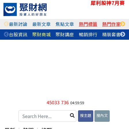
犀利股神7月賽
最新討論
最新文章
焦點文章
熱門標籤
熱門作家
台股資訊
聚財商城
聚財講座
暢銷排行
精裝套書
45033
736
04:59:59
搜主題
搜內文