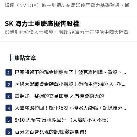
輝達（NVIDIA）進一步把AI布局延伸至電力基礎建設，據
傳將投資最高30億美元（約新台幣968億元），入股德州
SK 海力士重慶廠擬售股權
Stargate資料中心園區背後的開發商Lancium，藉此掌握
彭博引述知情人士報導，南韓SK海力士正評估中國大陸重
AI資料中心所需的土地和電力資源，這可能是輝達目前規模
慶廠的多項方案，包括引進外部投資人以加速成長。
最大、也最直接的一次電力基礎建設布局。
焦點文章
巴菲特留下的現金開始動了！波克夏回購、買股、...
季線大混戰資金轉戰小飆股！盤面主流:機器人+塑...
掌握好一整週的交易節奏 才有機會賺大的
大盤震盪拉回！塑化噴發，機器人續強，記憶體分...
8/10 大預言 反彈似回升 （大陷阱不可不慎）
百分之百會兌現的訊號 敬請期待!