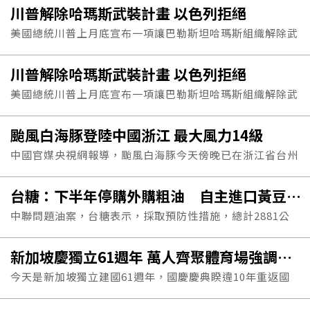
川普解除哈瑪斯武裝計畫 以色列拒絕
齡驗證機制，以限...
美國總統川普上月底宣布一項讓巴勒斯坦哈瑪斯組織解除武
裝的15點計畫，以色列總理內唐亞胡9日表示，以色列政府
川普解除哈瑪斯武裝計畫 以色列拒絕
已拒絕這項計畫。
美國總統川普上月底宣布一項讓巴勒斯坦哈瑪斯組織解除武
裝的15點計畫，以色列總理內唐亞胡9日表示，以色列政府
颱風白海豚登陸中國浙江 最大風力14級
已拒絕這項計畫。
中國官媒央視網報導，颱風白海豚今天傍晚已在浙江省台州
玉環市登陸，登陸時中心附近最大風力達14級
台糖：下半年停購外購粗油 自主進口黃豆產製成品油
中聯問題油案，台糖表示，採取預防性措施，總計2881公
噸的相關成品與庫存已下架及管控；台糖自主送驗及主管機
新加坡慶獨立61週年 萬人齊聚體育場強調國家敘事
關抽驗的樣品，...
今天是新加坡獨立建國61週年，國慶慶典睽違10年重返國
家體育場，吸引數萬名民眾齊聚，聚焦「敘述新加坡的故