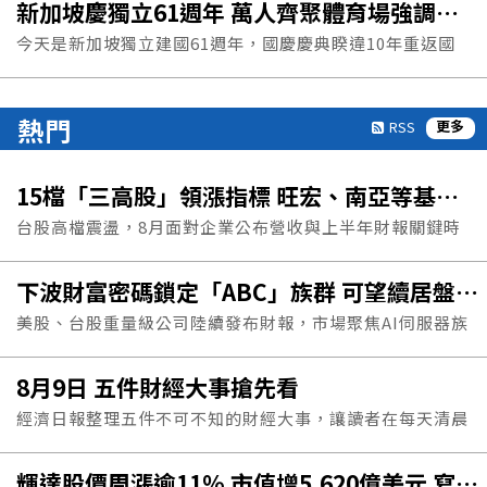
新加坡慶獨立61週年 萬人齊聚體育場強調國家敘事
事」。今年主辦方...
今天是新加坡獨立建國61週年，國慶慶典睽違10年重返國
家體育場，吸引數萬名民眾齊聚，聚焦「敘述新加坡的故
事」。今年主辦方...
熱門
更多
RSS
15檔「三高股」領漲指標 旺宏、南亞等基本面佳 投信大買
台股高檔震盪，8月面對企業公布營收與上半年財報關鍵時
刻，法人普遍認為應選股不選市。以8月來投信買超逾699
下波財富密碼鎖定「ABC」族群 可望續居盤面亮點
億元，挑選投信高買超、7月營收高成長、周漲幅高過大盤
美股、台股重量級公司陸續發布財報，市場聚焦AI伺服器族
的「三高股」，因兼具基本面、籌碼面及盤面熱度，可望保
群出貨暢旺、BBU備援電源模組跟進受惠，以及光通訊大
持強恆強，續居強勢主流股。
8月9日 五件財經大事搶先看
廠Lumentum、Coherent公布財報將帶動CPO概念股表
經濟日報整理五件不可不知的財經大事，讓讀者在每天清晨
現。法人看好AI伺服器、BBU、CPO等「ABC」族群各擁
能快速掌握最重要的財經大事。
題材，可望續居盤面亮點。
輝達股價周漲逾11% 市值增5,620億美元 寫下史上最大單