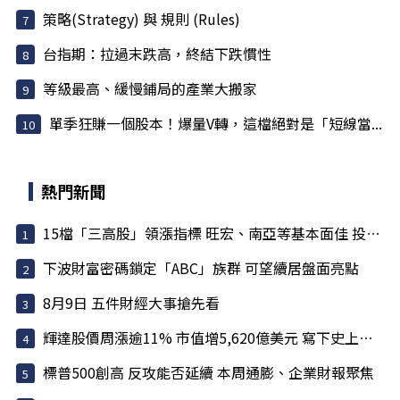
策略(Strategy) 與 規則 (Rules)
台指期：拉過末跌高，終結下跌慣性
等級最高、緩慢鋪局的產業大搬家
單季狂賺一個股本！爆量V轉，這檔絕對是「短線當...
熱門新聞
15檔「三高股」領漲指標 旺宏、南亞等基本面佳 投信大買
下波財富密碼鎖定「ABC」族群 可望續居盤面亮點
8月9日 五件財經大事搶先看
輝達股價周漲逾11% 市值增5,620億美元 寫下史上最大單周...
標普500創高 反攻能否延續 本周通膨、企業財報聚焦