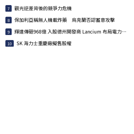
觀光逆差背後的競爭力危機
保加利亞稱無人機載炸藥 烏克蘭否認蓄意攻擊
輝達傳砸968億 入股德州開發商 Lancium 布局電力基建
SK 海力士重慶廠擬售股權