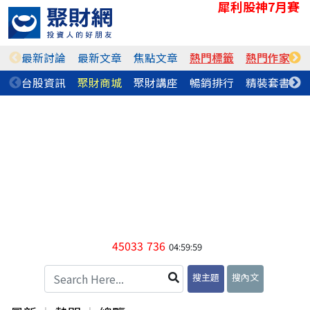
犀利股神7月賽
最新討論
最新文章
焦點文章
熱門標籤
熱門作家
台股資訊
聚財商城
聚財講座
暢銷排行
精裝套書
45033
736
04:59:59
搜主題
搜內文