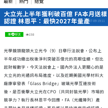
最新
熱門
總覽
大立光上半年獲利破百億 FA本月送樣
認證 林恩平：最快2027年量產
07-09 19:11
158
光學鏡頭龍頭大立光今（9）日舉行法說會，公布上
半年成功繳出稅後淨利突破百億元的亮眼佳績，但比
起財報數字，今天法說會上，國內外法人更關心的是
大立光的光通訊布局進度，以及近期美國光學材料大
廠康寧發表「Glass Bridge」玻璃光學互連技術
後，是否衝擊大立光在CPO（共同封裝光學）市場的
競爭力？執行長林恩平今回應，FA（光纖陣列）產
品預計本月送樣認證，客戶將以最快速度完成認證，