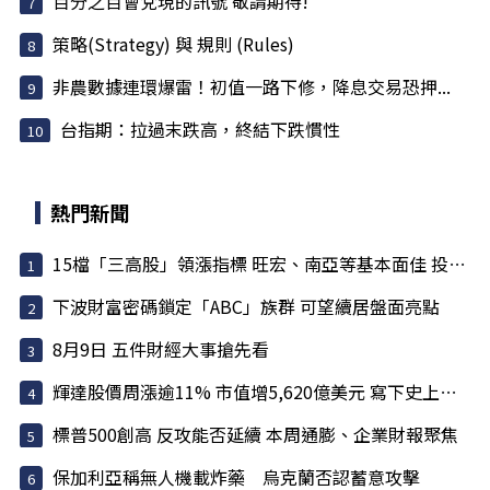
百分之百會兌現的訊號 敬請期待!
策略(Strategy) 與 規則 (Rules)
非農數據連環爆雷！初值一路下修，降息交易恐押...
台指期：拉過末跌高，終結下跌慣性
熱門新聞
15檔「三高股」領漲指標 旺宏、南亞等基本面佳 投信大買
下波財富密碼鎖定「ABC」族群 可望續居盤面亮點
8月9日 五件財經大事搶先看
輝達股價周漲逾11% 市值增5,620億美元 寫下史上最大單周...
標普500創高 反攻能否延續 本周通膨、企業財報聚焦
保加利亞稱無人機載炸藥 烏克蘭否認蓄意攻擊