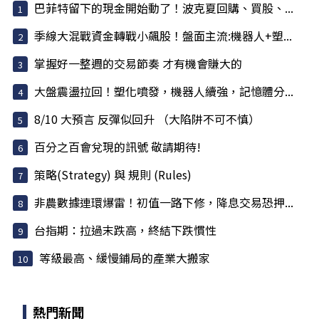
巴菲特留下的現金開始動了！波克夏回購、買股、...
季線大混戰資金轉戰小飆股！盤面主流:機器人+塑...
掌握好一整週的交易節奏 才有機會賺大的
大盤震盪拉回！塑化噴發，機器人續強，記憶體分...
8/10 大預言 反彈似回升 （大陷阱不可不慎）
百分之百會兌現的訊號 敬請期待!
策略(Strategy) 與 規則 (Rules)
非農數據連環爆雷！初值一路下修，降息交易恐押...
台指期：拉過末跌高，終結下跌慣性
等級最高、緩慢鋪局的產業大搬家
熱門新聞