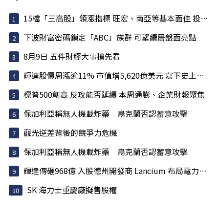
15檔「三高股」領漲指標 旺宏、南亞等基本面佳 投信大買
下波財富密碼鎖定「ABC」族群 可望續居盤面亮點
8月9日 五件財經大事搶先看
輝達股價周漲逾11% 市值增5,620億美元 寫下史上最大單周...
標普500創高 反攻能否延續 本周通膨、企業財報聚焦
保加利亞稱無人機載炸藥 烏克蘭否認蓄意攻擊
觀光逆差背後的競爭力危機
保加利亞稱無人機載炸藥 烏克蘭否認蓄意攻擊
輝達傳砸968億 入股德州開發商 Lancium 布局電力基建
SK 海力士重慶廠擬售股權