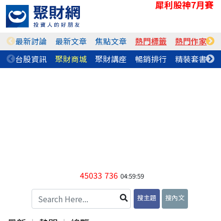
犀利股神7月賽
最新討論
最新文章
焦點文章
熱門標籤
熱門作家
台股資訊
聚財商城
聚財講座
暢銷排行
精裝套書
45033
736
04:59:59
搜主題
搜內文