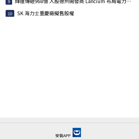
輝達傳砸968億 入股德州開發商 Lancium 布局電力基建
SK 海力士重慶廠擬售股權
安裝APP