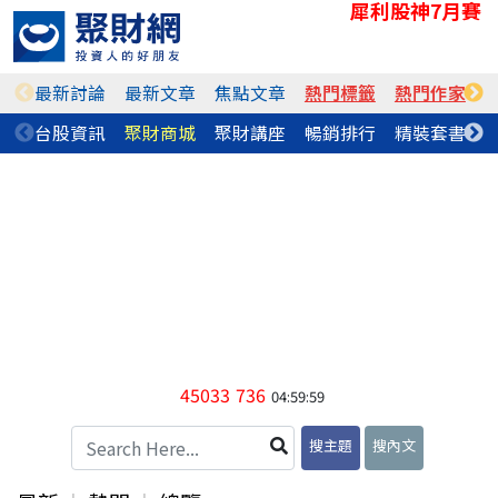
犀利股神7月賽
最新討論
最新文章
焦點文章
熱門標籤
熱門作家
台股資訊
聚財商城
聚財講座
暢銷排行
精裝套書
45033
736
04:59:59
搜主題
搜內文