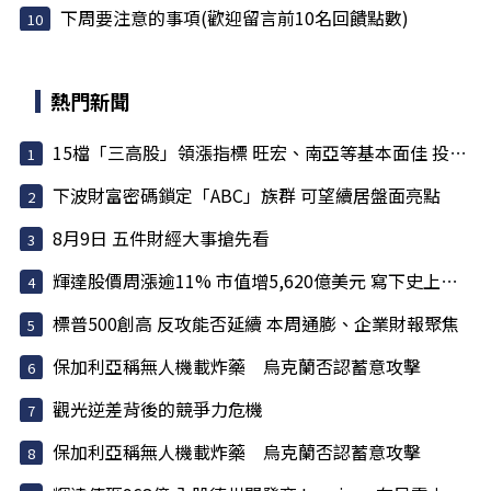
下周要注意的事項(歡迎留言前10名回饋點數)
熱門新聞
15檔「三高股」領漲指標 旺宏、南亞等基本面佳 投信大買
下波財富密碼鎖定「ABC」族群 可望續居盤面亮點
8月9日 五件財經大事搶先看
輝達股價周漲逾11% 市值增5,620億美元 寫下史上最大單周...
標普500創高 反攻能否延續 本周通膨、企業財報聚焦
保加利亞稱無人機載炸藥 烏克蘭否認蓄意攻擊
觀光逆差背後的競爭力危機
保加利亞稱無人機載炸藥 烏克蘭否認蓄意攻擊