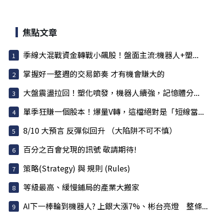
焦點文章
季線大混戰資金轉戰小飆股！盤面主流:機器人+塑...
掌握好一整週的交易節奏 才有機會賺大的
大盤震盪拉回！塑化噴發，機器人續強，記憶體分...
單季狂賺一個股本！爆量V轉，這檔絕對是「短線當...
8/10 大預言 反彈似回升 （大陷阱不可不慎）
百分之百會兌現的訊號 敬請期待!
策略(Strategy) 與 規則 (Rules)
等級最高、緩慢鋪局的產業大搬家
AI下一棒輪到機器人? 上銀大漲7%、彬台亮燈 整條...