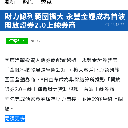
最新
熱門
總覽
財力認列範圍擴大 永豐金證成為首波
開放證券2.0上線券商
07-08 15:22
172
因應活躍投資人跨券商配置趨勢，永豐金證券響應
「金融科技發展路徑圖2.0」，擴大客戶財力認列範
圍至全體券商。8日宣布成為集保結算所推動「開放
證券2.0－線上傳遞財力資料服務」首波上線券商，
率先完成他家證券庫存財力串接，並用於客戶線上調
額。
閱讀更多