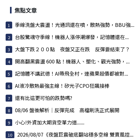
焦點文章
季線洗盤大震盪！光通訊還在噴，散熱強勢，BBU強...
台股驚魂守季線！機器人漲停潮爆發，記憶體還在...
大盤下跌２００點 夜盤又正在跌 反彈要結束了？
開高翻黑震盪 600 點！機器人、塑化、觀光強勢，...
記憶體不講武德！AI帶飛全村，連蘋果殺價都被對...
AI液冷散熱最強主線！矽光子CPO狂飆接棒
還有比這更可怕的跌勢嗎?
08/06 盤後解析｜反彈完成 高檔刷洗正式展開
小心!外資加大期貨空單力道......
2026/08/07《夜盤巨震破底翻站穩多空線 雙賣風控...