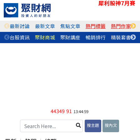
犀利股神7月賽
最新討論
最新文章
焦點文章
熱門標籤
熱門作家
台股資訊
聚財商城
聚財講座
暢銷排行
精裝套書
44349
91
13:44:59
搜主題
搜內文