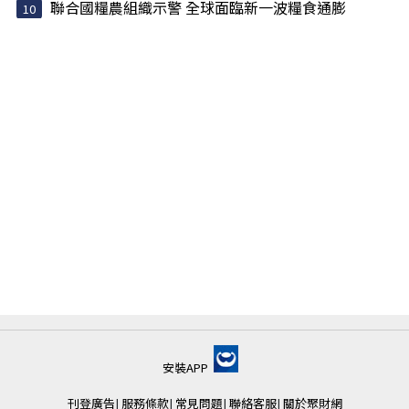
聯合國糧農組織示警 全球面臨新一波糧食通膨
安裝APP
刊登廣告
|
服務條款
|
常見問題
|
聯絡客服
|
關於聚財網