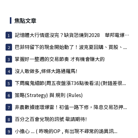
焦點文章
記憶體大行情還沒完？缺貨恐燒到2028 華邦電爆量...
巴菲特留下的現金開始動了！波克夏回購、買股、...
掌握好一整週的交易節奏 才有機會賺大的
沒人敢做多,條條大路通羅馬!
下周魔鬼細節(周五夜盤漲736點後看法)(對錯差很...
策略(Strategy) 與 規則 (Rules)
非農數據連環爆雷！初值一路下修，降息交易恐押...
百分之百會兌現的訊號 敬請期待!
小擔心 ... ( 昨晚的OP , 有出現不尋常的詭異訊...