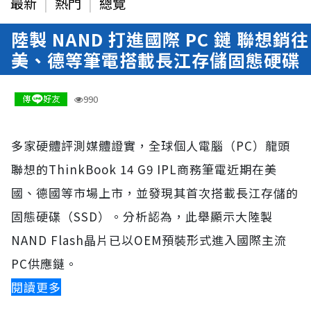
最新
熱門
總覽
陸製 NAND 打進國際 PC 鏈 聯想銷往
美、德等筆電搭載長江存儲固態硬碟
07-08 02:38
990
多家硬體評測媒體證實，全球個人電腦（PC）龍頭
聯想的ThinkBook 14 G9 IPL商務筆電近期在美
國、德國等市場上市，並發現其首次搭載長江存儲的
固態硬碟（SSD）。分析認為，此舉顯示大陸製
NAND Flash晶片已以OEM預裝形式進入國際主流
PC供應鏈。
閱讀更多