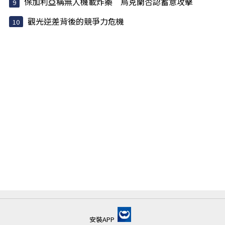
保加利亞稱無人機載炸藥 烏克蘭否認蓄意攻擊
觀光逆差背後的競爭力危機
安裝APP