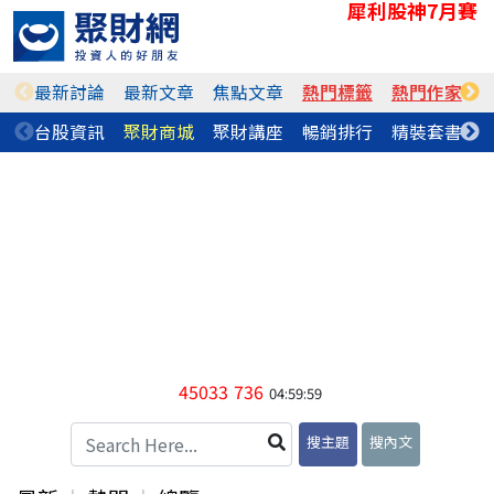
犀利股神7月賽
最新討論
最新文章
焦點文章
熱門標籤
熱門作家
台股資訊
聚財商城
聚財講座
暢銷排行
精裝套書
45033
736
04:59:59
搜主題
搜內文