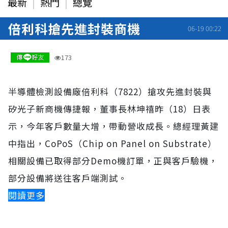
最新
熱門
總覽
倍利科搶先進封裝商機
06-19 00:22
173
半導體檢測設備廠倍利科（7822）搶攻先進封裝與
矽光子新商機傳捷報，董事長林坤禧昨（18）日表
示，今年客戶數量大增，帶動營收成長。總經理黃建
中指出，CoPoS（Chip on Panel on Substrate）
相關設備已取得部分Demo機訂單，正與客戶驗機，
部分設備將送往客戶端測試。
閱讀更多