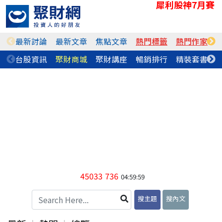
犀利股神7月賽
最新討論
最新文章
焦點文章
熱門標籤
熱門作家
台股資訊
聚財商城
聚財講座
暢銷排行
精裝套書
45033
736
04:59:59
搜主題
搜內文