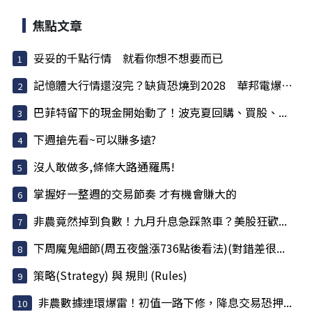
焦點文章
妥妥的千點行情 就看你想不想要而已
記憶體大行情還沒完？缺貨恐燒到2028 華邦電爆量...
巴菲特留下的現金開始動了！波克夏回購、買股、...
下週搶先看~可以賺多遠?
沒人敢做多,條條大路通羅馬!
掌握好一整週的交易節奏 才有機會賺大的
非農竟然掉到負數！九月升息急踩煞車？美股狂歡...
下周魔鬼細節(周五夜盤漲736點後看法)(對錯差很...
策略(Strategy) 與 規則 (Rules)
非農數據連環爆雷！初值一路下修，降息交易恐押...