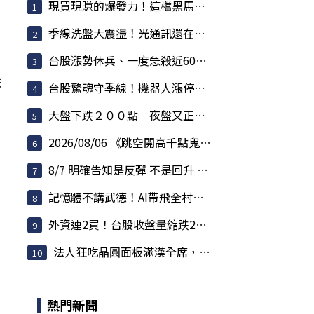
現買現賺的爆發力！這檔黑馬股爆量衝鎖死，主力...
季線洗盤大震盪！光通訊還在噴，散熱強勢，BBU強...
台股漲勢休兵、一度急殺近600點！權值股熄火 散...
法
台股驚魂守季線！機器人漲停潮爆發，記憶體還在...
大盤下跌２００點 夜盤又正在跌 反彈要結束了？
2026/08/06 《跳空開高千點鬼盤洗刷 夜盤拉回測...
8/7 明確告知是反彈 不是回升 但不用急著逃命
記憶體不講武德！AI帶飛全村，連蘋果殺價都被對...
外資連2買！台股收盤量縮跌214點 川湖衝萬元、記...
法人狂吃晶圓面板滿漢全席，狠心把金融與AI老將...
熱門新聞