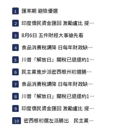
匯率期 避險優選
印度僑民資金匯回 激勵盧比 提振匯率大有助益
8月6日 五件財經大事搶先看
食品消費稅調降 日每年財政缺口估317億美元
川普「解放日」關稅已退還約1000億美元 占已收稅6成
民主黨進步派密西根州初選勝出 挾「左轉」聲勢挑戰建制派
食品消費稅調降 日每年財政缺口估317億美元
川普「解放日」關稅已退還約1000億美元 占已收稅6成
印度僑民資金匯回 激勵盧比 提振匯率大有助益
密西根初選左派勝出 民主黨焦慮升高