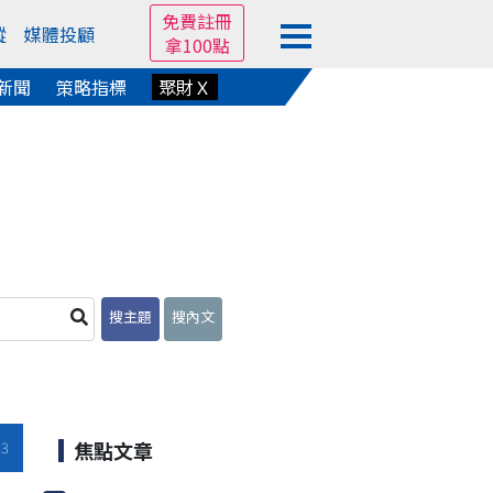
免費註冊
蹤
媒體投顧
拿100點
新聞
策略指標
聚財Ｘ
搜主題
搜內文
焦點文章
53