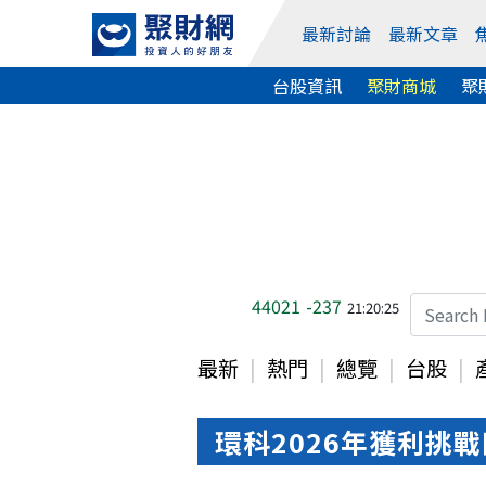
最新討論
最新文章
台股資訊
聚財商城
聚
44021
-237
21:20:25
最新
熱門
總覽
台股
環科2026年獲利挑