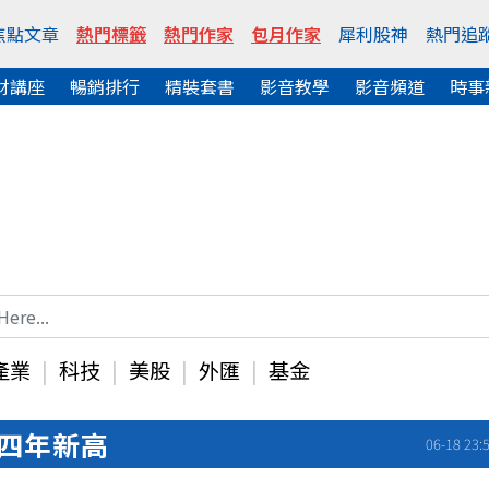
焦點文章
熱門標籤
熱門作家
包月作家
犀利股神
熱門追
財講座
暢銷排行
精裝套書
影音教學
影音頻道
時事
產業
科技
美股
外匯
基金
戰四年新高
06-18 23: