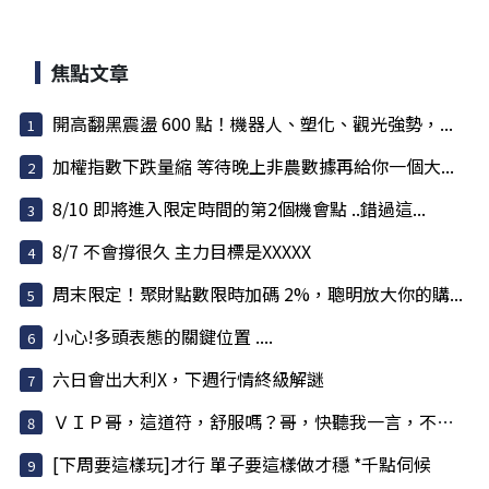
焦點文章
開高翻黑震盪 600 點！機器人、塑化、觀光強勢，...
加權指數下跌量縮 等待晚上非農數據再給你一個大...
8/10 即將進入限定時間的第2個機會點 ..錯過這...
8/7 不會撐很久 主力目標是XXXXX
周末限定！聚財點數限時加碼 2%，聰明放大你的購...
小心!多頭表態的關鍵位置 ....
六日會出大利X，下週行情終級解謎
ＶＩＰ哥，這道符，舒服嗎？哥，快聽我一言，不害哥
[下周要這樣玩]才行 單子要這樣做才穩 *千點伺候