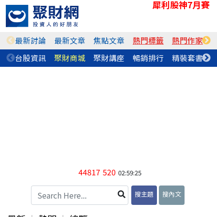
犀利股神7月賽
最新討論
最新文章
焦點文章
熱門標籤
熱門作家
台股資訊
聚財商城
聚財講座
暢銷排行
精裝套書
44817
520
02:59:25
搜主題
搜內文