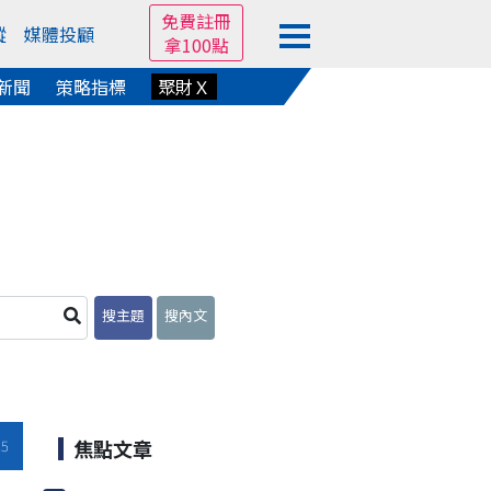
免費註冊
蹤
媒體投顧
拿100點
新聞
策略指標
聚財Ｘ
搜主題
搜內文
焦點文章
25