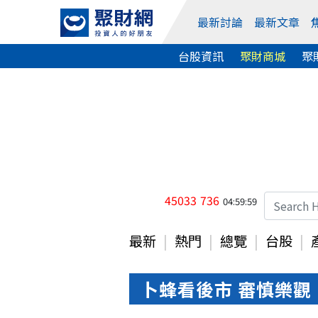
最新討論
最新文章
台股資訊
聚財商城
聚
45033
736
04:59:59
最新
熱門
總覽
台股
卜蜂看後市 審慎樂觀