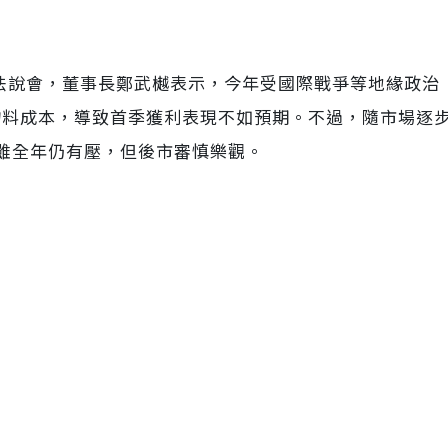
召開法說會，董事長鄭武樾表示，今年受國際戰爭等地緣政治
物料成本，導致首季獲利表現不如預期。不過，隨市場逐
雖全年仍有壓，但後市審慎樂觀。