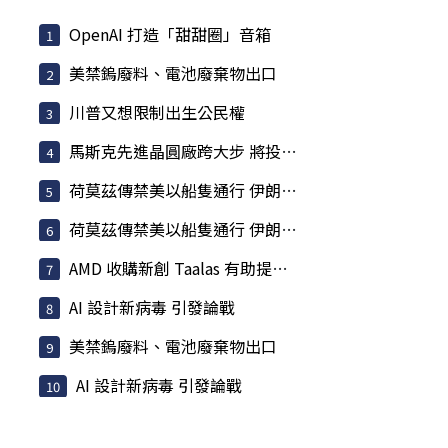
OpenAI 打造「甜甜圈」音箱
美禁鎢廢料、電池廢棄物出口
川普又想限制出生公民權
馬斯克先進晶圓廠跨大步 將投入168億美元興建 Terafab 園區
荷莫茲傳禁美以船隻通行 伊朗嗆聲攻擊「敵意目標」
荷莫茲傳禁美以船隻通行 伊朗嗆聲攻擊「敵意目標」
AMD 收購新創 Taalas 有助提供推論晶片
AI 設計新病毒 引發論戰
美禁鎢廢料、電池廢棄物出口
AI 設計新病毒 引發論戰