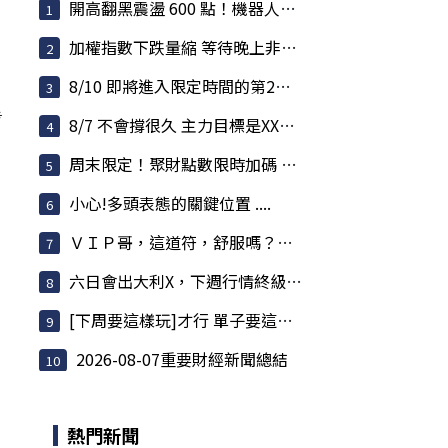
開高翻黑震盪 600 點！機器人、塑化、觀光強勢，...
加權指數下跌量縮 等待晚上非農數據再給你一個大...
8/10 即將進入限定時間的第2個機會點 ..錯過這...
步
8/7 不會撐很久 主力目標是XXXXX
周末限定！聚財點數限時加碼 2%，聰明放大你的購...
小心!多頭表態的關鍵位置 ....
ＶＩＰ哥，這道符，舒服嗎？哥，快聽我一言，不害哥
六日會出大利X，下週行情終級解謎
[下周要這樣玩]才行 單子要這樣做才穩 *千點伺候
2026-08-07重要財經新聞總結
熱門新聞