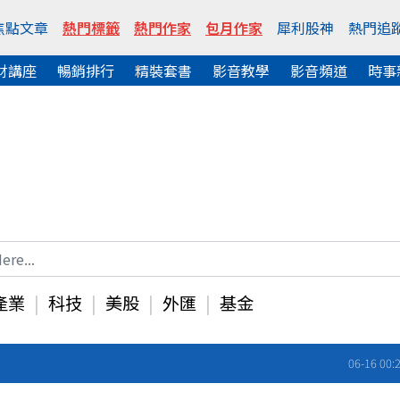
焦點文章
熱門標籤
熱門作家
包月作家
犀利股神
熱門追
財講座
暢銷排行
精裝套書
影音教學
影音頻道
時事
產業
科技
美股
外匯
基金
06-16 00: