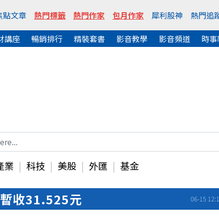
焦點文章
熱門標籤
熱門作家
包月作家
犀利股神
熱門追
財講座
暢銷排行
精裝套書
影音教學
影音頻道
時事
產業
科技
美股
外匯
基金
暫收31.525元
06-15 12: