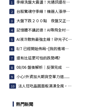
季線洗盤大震盪！光通訊還在噴，散熱強勢，BBU強...
台股驚魂守季線！機器人漲停潮爆發，記憶體還在...
大盤下跌２００點 夜盤又正在跌 反彈要結束了？
記憶體不講武德！AI帶飛全村，連蘋果殺價都被對...
AI液冷散熱最強主線！矽光子CPO狂飆接棒
8/7 已經開始佈局~[我的進場點~至少800點以上]
還有比這更可怕的跌勢嗎?
08/06 盤後解析｜反彈完成 高檔刷洗正式展開
小心!外資加大期貨空單力道......
法人狂吃晶圓面板滿漢全席，狠心把金融與AI老將...
熱門新聞