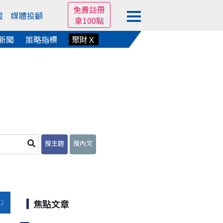
免費註冊
蹤
媒體投顧
拿100點
新聞
策略指標
聚財Ｘ
搜主題
搜內文
焦點文章
12