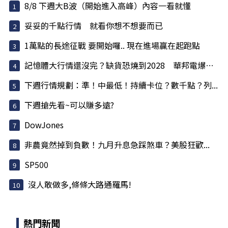
8/8 下週大B波（開始進入高峰）內容一看就懂
妥妥的千點行情 就看你想不想要而已
1萬點的長途征戰 要開始囉.. 現在進場贏在起跑點
記憶體大行情還沒完？缺貨恐燒到2028 華邦電爆量...
下週行情規劃：準！中最低！持續卡位？數千點？列...
下週搶先看~可以賺多遠?
DowJones
非農竟然掉到負數！九月升息急踩煞車？美股狂歡...
SP500
沒人敢做多,條條大路通羅馬!
熱門新聞