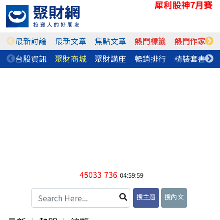
犀利股神7月賽
最新討論
最新文章
焦點文章
熱門標籤
熱門作家
台股資訊
聚財商城
聚財講座
暢銷排行
精裝套書
45033
736
04:59:59
搜主題
搜內文