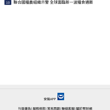
聯合國糧農組織示警 全球面臨新一波糧食通膨
安裝APP
刊登廣告
|
服務條款
|
常見問題
|
聯絡客服
|
關於聚財網