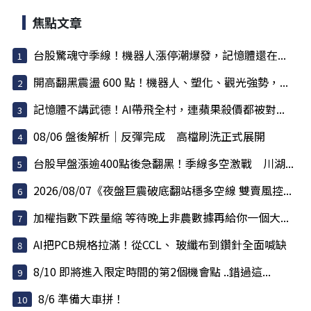
焦點文章
台股驚魂守季線！機器人漲停潮爆發，記憶體還在...
開高翻黑震盪 600 點！機器人、塑化、觀光強勢，...
記憶體不講武德！AI帶飛全村，連蘋果殺價都被對...
08/06 盤後解析｜反彈完成 高檔刷洗正式展開
台股早盤漲逾400點後急翻黑！季線多空激戰 川湖...
2026/08/07《夜盤巨震破底翻站穩多空線 雙賣風控...
加權指數下跌量縮 等待晚上非農數據再給你一個大...
AI把PCB規格拉滿！從CCL、 玻纖布到鑽針全面喊缺
8/10 即將進入限定時間的第2個機會點 ..錯過這...
8/6 準備大車拼！