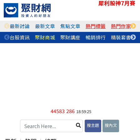
犀利股神7月賽
最新討論
最新文章
焦點文章
熱門標籤
熱門作家
台股資訊
聚財商城
聚財講座
暢銷排行
精裝套書
44583
286
18:59:25
搜主題
搜內文