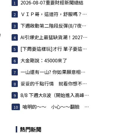
2026-08-07重要財經新聞總結
ＶＩＰ哥，這道符，舒服嗎？哥，快聽我一言，不害哥
下週啟動第二階段反彈(8/7夜盤 衝浪日誌)
力
AI引爆史上最猛缺貨潮！2027產能全賣光，記憶體...
[下周要這樣玩]才行 單子要這樣做才穩 *千點伺候
大金剛說：45000來了
一山還有一山? 你如果願意相信時間波的話，時間...
妥妥的千點行情 就看你想不想要而已
8/8 下週大B波（開始進入高峰）內容一看就懂
嗆明的～～ 小心～～翻臉 最好別信～～
熱門新聞