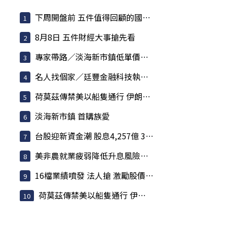
下周開盤前 五件值得回顧的國際大事
8月8日 五件財經大事搶先看
專家帶路／淡海新市鎮低單價低總價 減輕購屋壓力
名人找個家／廷豐金融科技執行副總黃勇諴 緊盯兩訊號
荷莫茲傳禁美以船隻通行 伊朗嗆聲攻擊「敵意目標」
淡海新市鎮 首購族愛
台股迎新資金潮 股息4,257億 341檔月底前派發
美非農就業疲弱降低升息風險 歐股收紅
16檔業績噴發 法人搶 激勵股價強勢攀升
荷莫茲傳禁美以船隻通行 伊朗嗆聲攻擊「敵意目標」