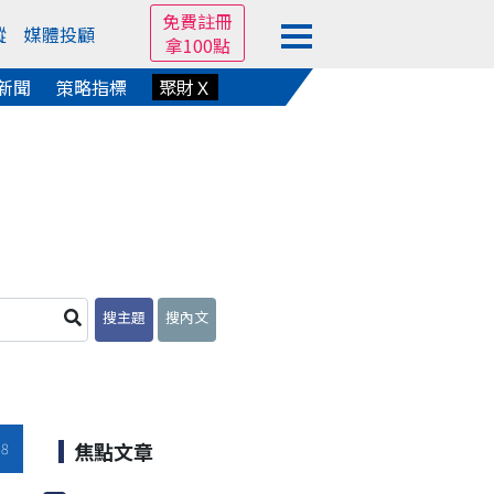
免費註冊
蹤
媒體投顧
拿100點
新聞
策略指標
聚財Ｘ
搜主題
搜內文
焦點文章
18