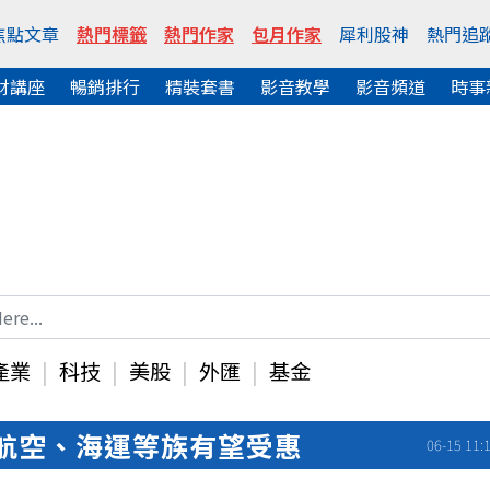
焦點文章
熱門標籤
熱門作家
包月作家
犀利股神
熱門追
財講座
暢銷排行
精裝套書
影音教學
影音頻道
時事
產業
科技
美股
外匯
基金
好航空、海運等族有望受惠
06-15 11: