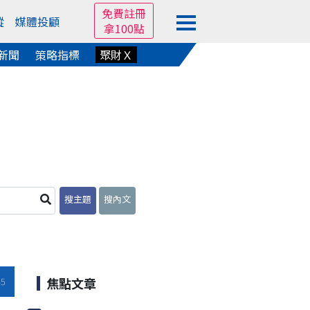
免費註冊
蹤
媒體投顧
拿100點
新聞
策略指標
聚財Ｘ
搜主題
搜內文
焦點文章
45