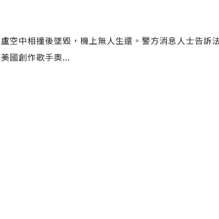
內盧空中相撞後墜毀，機上無人生還。警方消息人士告訴
國創作歌手奧...