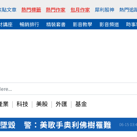
焦點文章
熱門標籤
熱門作家
包月作家
犀利股神
熱門追
財講座
暢銷排行
精裝套書
影音教學
影音頻道
時事
產業
科技
美股
外匯
基金
撞墜毀 警：美歌手奧利佛樹罹難
06-15 03: