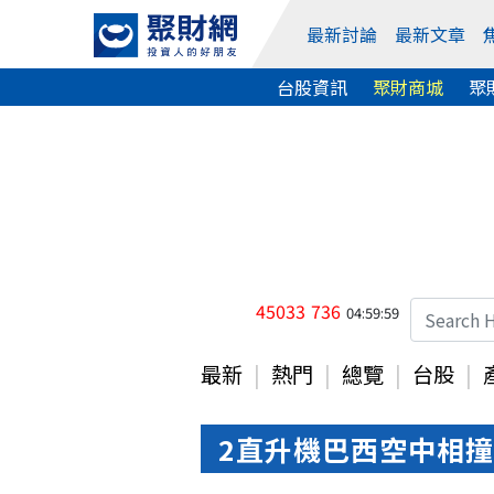
最新討論
最新文章
台股資訊
聚財商城
聚
45033
736
04:59:59
最新
熱門
總覽
台股
2直升機巴西空中相