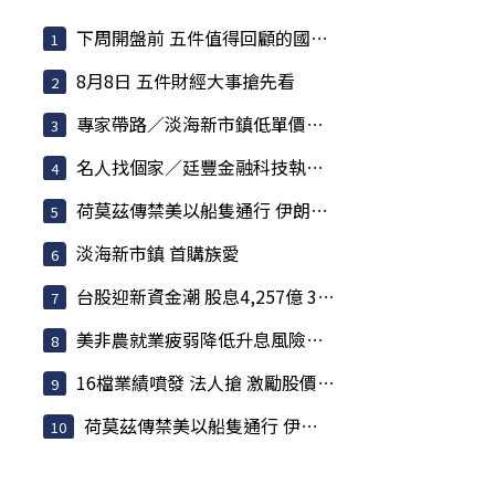
下周開盤前 五件值得回顧的國際大事
8月8日 五件財經大事搶先看
專家帶路／淡海新市鎮低單價低總價 減輕購屋壓力
名人找個家／廷豐金融科技執行副總黃勇諴 緊盯兩訊號
荷莫茲傳禁美以船隻通行 伊朗嗆聲攻擊「敵意目標」
淡海新市鎮 首購族愛
台股迎新資金潮 股息4,257億 341檔月底前派發
美非農就業疲弱降低升息風險 歐股收紅
16檔業績噴發 法人搶 激勵股價強勢攀升
荷莫茲傳禁美以船隻通行 伊朗嗆聲攻擊「敵意目標」