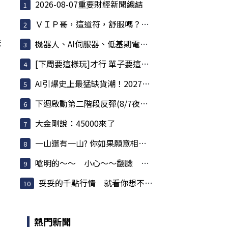
2026-08-07重要財經新聞總結
ＶＩＰ哥，這道符，舒服嗎？哥，快聽我一言，不害哥
法
機器人、AI伺服器、低基期電子全面輪動
[下周要這樣玩]才行 單子要這樣做才穩 *千點伺候
AI引爆史上最猛缺貨潮！2027產能全賣光，記憶體...
下週啟動第二階段反彈(8/7夜盤 衝浪日誌)
大金剛說：45000來了
一山還有一山? 你如果願意相信時間波的話，時間...
嗆明的～～ 小心～～翻臉 最好別信～～
妥妥的千點行情 就看你想不想要而已
熱門新聞