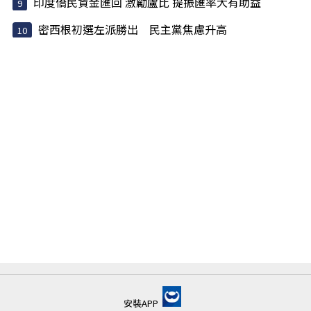
印度僑民資金匯回 激勵盧比 提振匯率大有助益
密西根初選左派勝出 民主黨焦慮升高
安裝APP