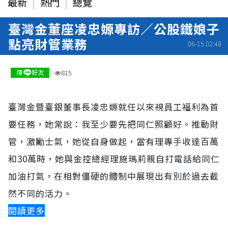
最新
熱門
總覽
臺灣金董座凌忠嫄專訪／公股鐵娘子
點亮財管業務
06-15 02:48
815
臺灣金暨臺銀董事長凌忠嫄就任以來視員工福利為首
要任務，她常說：我至少要先把同仁照顧好。推動財
管，激勵士氣，她從自身做起，當有理專手收達百萬
和30萬時，她與金控總經理施瑪莉親自打電話給同仁
加油打氣，在相對僵硬的體制中展現出有別於過去截
然不同的活力。
閱讀更多