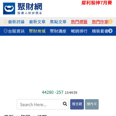
犀利股神7月賽
最新討論
最新文章
焦點文章
熱門標籤
熱門作家
台股資訊
聚財商城
聚財講座
暢銷排行
精裝套書
44280
-257
13:44:59
搜主題
搜內文