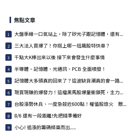
焦點文章
大盤季線一口氣站上，除了矽光子跟記憶體，還有...
三大法人買爆了！你搭上哪一班飆股特快車？
千點大K棒出來以後 接下來會發生什麼事情
半導體、記憶體、光通訊、PCB 全面噴發！
記憶體大多頭真的回來了？這波缺貨潮真的會一路...
現買現賺的爆發力！這檔黑馬股爆量衝鎖死，主力...
台股漲勢休兵、一度急殺近600點！權值股熄火 散...
8/6 還有一段距離!先把錢準備好
小心! 追漲的籌碼傾巢而出.....