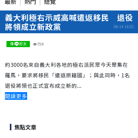
最新
熱門
總覽
義大利極右示威高喊遣返移民 退役
將領成立新政黨
06-14 16:01
759
約3000名來自義大利各地的極右派民眾今天聚集在
羅馬，要求將移民「遣返原籍國」；與此同時，1名
退役將領也正式宣布成立新的...
閱讀更多
焦點文章