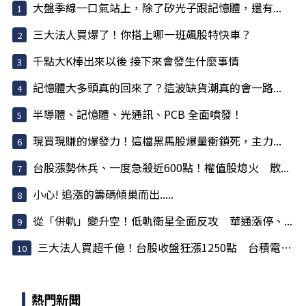
大盤季線一口氣站上，除了矽光子跟記憶體，還有...
三大法人買爆了！你搭上哪一班飆股特快車？
千點大K棒出來以後 接下來會發生什麼事情
記憶體大多頭真的回來了？這波缺貨潮真的會一路...
半導體、記憶體、光通訊、PCB 全面噴發！
現買現賺的爆發力！這檔黑馬股爆量衝鎖死，主力...
台股漲勢休兵、一度急殺近600點！權值股熄火 散...
小心! 追漲的籌碼傾巢而出.....
從「併軌」變升空！低軌衛星全面反攻 華通漲停、...
三大法人買超千億！台股收盤狂漲1250點 台積電領...
熱門新聞