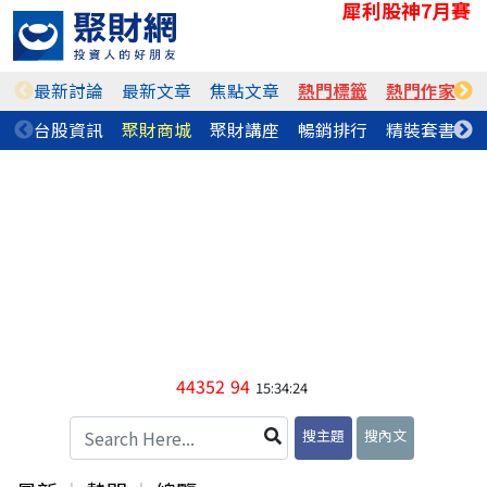
犀利股神7月賽
最新討論
最新文章
焦點文章
熱門標籤
熱門作家
台股資訊
聚財商城
聚財講座
暢銷排行
精裝套書
44352
94
15:34:24
搜主題
搜內文