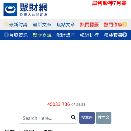
犀利股神7月賽
最新討論
最新文章
焦點文章
熱門標籤
熱門作家
台股資訊
聚財商城
聚財講座
暢銷排行
精裝套書
45033
736
04:59:59
搜主題
搜內文