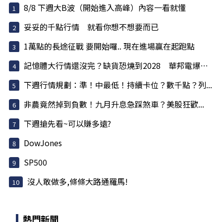
8/8 下週大B波（開始進入高峰）內容一看就懂
妥妥的千點行情 就看你想不想要而已
1萬點的長途征戰 要開始囉.. 現在進場贏在起跑點
記憶體大行情還沒完？缺貨恐燒到2028 華邦電爆量...
下週行情規劃：準！中最低！持續卡位？數千點？列...
非農竟然掉到負數！九月升息急踩煞車？美股狂歡...
下週搶先看~可以賺多遠?
DowJones
SP500
沒人敢做多,條條大路通羅馬!
熱門新聞