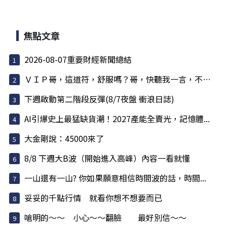
焦點文章
2026-08-07重要財經新聞總結
ＶＩＰ哥，這道符，舒服嗎？哥，快聽我一言，不害哥
下週啟動第二階段反彈(8/7夜盤 衝浪日誌)
AI引爆史上最猛缺貨潮！2027產能全賣光，記憶體...
大金剛說：45000來了
8/8 下週大B波（開始進入高峰）內容一看就懂
一山還有一山? 你如果願意相信時間波的話，時間...
妥妥的千點行情 就看你想不想要而已
嗆明的～～ 小心～～翻臉 最好別信～～