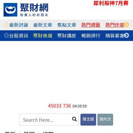
犀利股神7月賽
最新討論
最新文章
焦點文章
熱門標籤
熱門作家
台股資訊
聚財商城
聚財講座
暢銷排行
精裝套書
45033
736
04:59:59
搜主題
搜內文