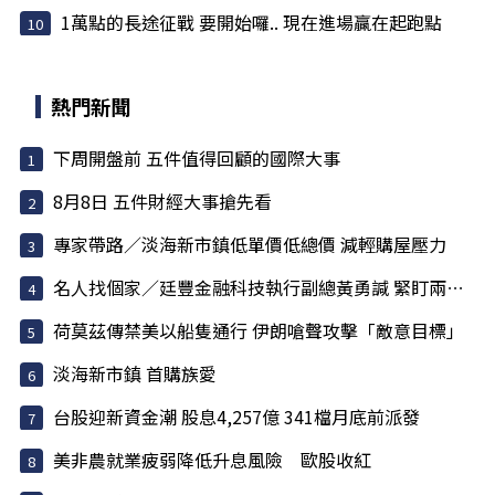
1萬點的長途征戰 要開始囉.. 現在進場贏在起跑點
熱門新聞
下周開盤前 五件值得回顧的國際大事
8月8日 五件財經大事搶先看
專家帶路／淡海新市鎮低單價低總價 減輕購屋壓力
名人找個家／廷豐金融科技執行副總黃勇諴 緊盯兩訊號
荷莫茲傳禁美以船隻通行 伊朗嗆聲攻擊「敵意目標」
淡海新市鎮 首購族愛
台股迎新資金潮 股息4,257億 341檔月底前派發
美非農就業疲弱降低升息風險 歐股收紅