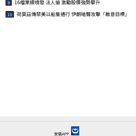
16檔業績噴發 法人搶 激勵股價強勢攀升
荷莫茲傳禁美以船隻通行 伊朗嗆聲攻擊「敵意目標」
安裝APP