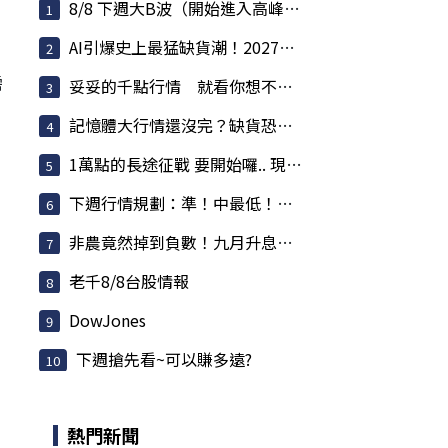
8/8 下週大B波（開始進入高峰）內容一看就懂
AI引爆史上最猛缺貨潮！2027產能全賣光，記憶體...
需
妥妥的千點行情 就看你想不想要而已
記憶體大行情還沒完？缺貨恐燒到2028 華邦電爆量...
1萬點的長途征戰 要開始囉.. 現在進場贏在起跑點
下週行情規劃：準！中最低！持續卡位？數千點？列...
非農竟然掉到負數！九月升息急踩煞車？美股狂歡...
老千8/8台股情報
DowJones
下週搶先看~可以賺多遠?
熱門新聞