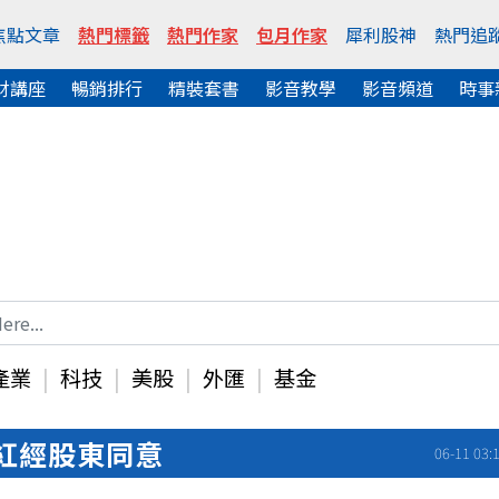
焦點文章
熱門標籤
熱門作家
包月作家
犀利股神
熱門追
財講座
暢銷排行
精裝套書
影音教學
影音頻道
時事
產業
科技
美股
外匯
基金
紅經股東同意
06-11 03: