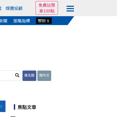
免費註冊
蹤
媒體投顧
拿100點
新聞
策略指標
聚財Ｘ
搜主題
搜內文
焦點文章
10