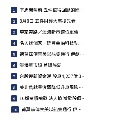
下周開盤前 五件值得回顧的國際大事
8月8日 五件財經大事搶先看
專家帶路／淡海新市鎮低單價低總價 減輕購屋壓力
名人找個家／廷豐金融科技執行副總黃勇諴 緊盯兩訊號
荷莫茲傳禁美以船隻通行 伊朗嗆聲攻擊「敵意目標」
淡海新市鎮 首購族愛
台股迎新資金潮 股息4,257億 341檔月底前派發
美非農就業疲弱降低升息風險 歐股收紅
16檔業績噴發 法人搶 激勵股價強勢攀升
荷莫茲傳禁美以船隻通行 伊朗嗆聲攻擊「敵意目標」