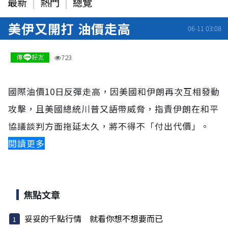
最新
熱門
總覽
美伊又開打 油價走高
06-11 03:08
723
國際油價10日反彈走高，因美國和伊朗再次互相發動
攻擊，且美國總統川普又語帶威脅，指責伊朗在和平
協議談判方面拖延太久，將不得不「付出代價」。
閱讀更多
焦點文章
妥妥的千點行情 就看你想不想要而已