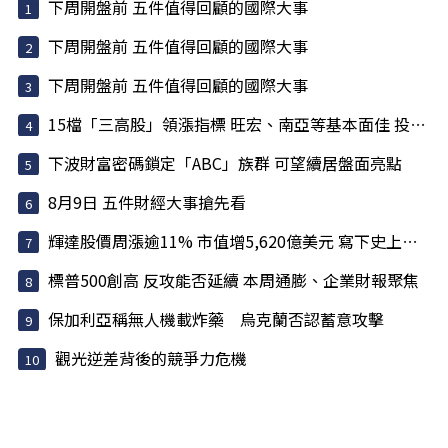
下周開盤前 五件值得回顧的國際大事
下周開盤前 五件值得回顧的國際大事
下周開盤前 五件值得回顧的國際大事
15檔「三高股」領漲指標 旺宏、南亞等基本面佳 投信大買
下波財富密碼鎖定「ABC」族群 可望續居盤面亮點
8月9日 五件財經大事搶先看
輝達股價周漲逾11% 市值增5,620億美元 寫下史上最大單周...
標普500創高 反攻能否延續 本周通膨、企業財報聚焦
保加利亞稱無人機載炸藥 烏克蘭否認蓄意攻擊
觀光逆差背後的競爭力危機