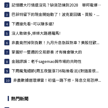
記憶體大行情還沒完？缺貨恐燒到2028 華邦電爆量...
巴菲特留下的現金開始動了！波克夏回購、買股、...
下週搶先看~可以賺多遠?
沒人敢做多,條條大路通羅馬!
非農竟然掉到負數！九月升息急踩煞車？美股狂歡...
掌握好一整週的交易節奏 才有機會賺大的
金融謬誤：老千sagemao與市場的共時性
下周魔鬼細節(周五夜盤漲736點後看法)(對錯差很...
非農數據連環爆雷！初值一路下修，降息交易恐押...
熱門新聞