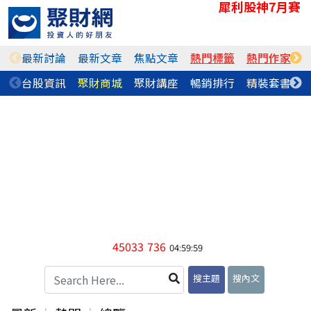
犀利股神7月賽
最新討論
最新文章
焦點文章
熱門標籤
熱門作家
台股資訊
聚財商城
聚財講座
暢銷排行
精裝套書
45033
736
04:59:59
搜主題
搜內文