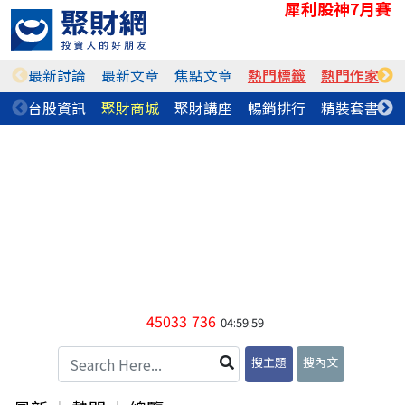
犀利股神7月賽
最新討論
最新文章
焦點文章
熱門標籤
熱門作家
台股資訊
聚財商城
聚財講座
暢銷排行
精裝套書
45033
736
04:59:59
搜主題
搜內文