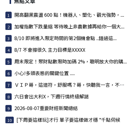
焦點文章
開高翻黑震盪 600 點！機器人、塑化、觀光強勢，...
加權指數下跌量縮 等待晚上非農數據再給你一個大...
8/10 即將進入限定時間的第2個機會點 ..錯過這...
8/7 不會撐很久 主力目標是XXXXX
周末限定！聚財點數限時加碼 2%，聰明放大你的購...
小心!多頭表態的關鍵位置 ....
ＶＩＰ哥，這道符，舒服嗎？哥，快聽我一言，不害哥
六日會出大利X，下週行情終級解謎
2026-08-07重要財經新聞總結
[下周要這樣玩]才行 單子要這樣做才穩 *千點伺候