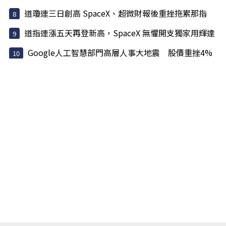
道瓊連三日創高 SpaceX、超微財報後重挫拖累那指
道指連漲五天再登新高，SpaceX 無懼開支獨家用輝達
Google人工智慧部門高層人事大地震 股價重挫4%