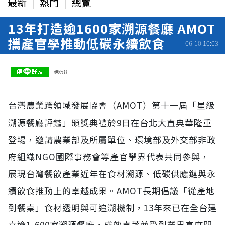
最新
熱門
總覽
13年打造逾1600家溯源餐廳 AMOT
攜產官學推動低碳永續飲食
06-10 10:03
58
台灣農業跨領域發展協會（AMOT）第十一屆「星級
溯源餐廳評鑑」頒獎典禮於9日在台北大直典華隆重
登場，邀請農業部及所屬單位、環境部及外交部非政
府組織NGO國際事務會等產官學界代表共同參與，
展現台灣餐飲產業近年在食材溯源、低碳供應鏈與永
續飲食推動上的卓越成果。AMOT長期倡議「從產地
到餐桌」食材透明與可追溯機制，13年來已在全台建
立逾1,600家溯源餐廳，成效卓著並受到業界高度關