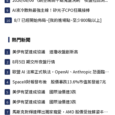
2026/08/06 《跳空開高千點鬼盤洗刷 夜盤拉回測...
AI液冷散熱最強主線！矽光子CPO狂飆接棒
8/7 已經開始佈局~[我的進場點~至少800點以上]
熱門新聞
美伊有望達成協議 道瓊收盤創新高
8月5日 期交所夜盤行情
歐盟 AI 法案正式執法，OpenAI、Anthropic 恐面臨天價罰款
SpaceX財報發布後 股價暴跌13.6%市值蒸發逾7兆
美伊有望達成協議 國際油價連3跌
美伊有望達成協議 國際油價連3跌
馬斯克對輝達釋出獨家寵愛，AMD 股價受挫蘇姿丰淡定回應