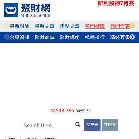
犀利股神7月賽
最新討論
最新文章
焦點文章
熱門標籤
熱門作家
台股資訊
聚財商城
聚財講座
暢銷排行
精裝套書
44543
285
04:59:59
搜主題
搜內文