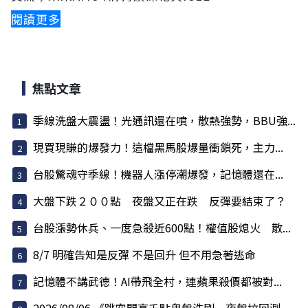
閱讀更多
焦點文章
季線洗盤大震盪！光通訊還在噴，散熱強勢，BBU強...
現買現賺的爆發力！這檔黑馬股爆量衝鎖死，主力...
台股驚魂守季線！機器人漲停潮爆發，記憶體還在...
大盤下跌２００點 夜盤又正在跌 反彈要結束了？
台股漲勢休兵、一度急殺近600點！權值股熄火 散...
8/7 明確告知是反彈 不是回升 但不用急著逃命
記憶體不講武德！AI帶飛全村，連蘋果殺價都被對...