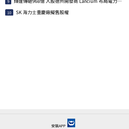
輝達傳砸968億 入股德州開發商 Lancium 布局電力基建
SK 海力士重慶廠擬售股權
安裝APP