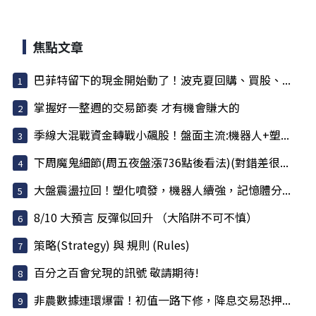
焦點文章
巴菲特留下的現金開始動了！波克夏回購、買股、...
掌握好一整週的交易節奏 才有機會賺大的
季線大混戰資金轉戰小飆股！盤面主流:機器人+塑...
下周魔鬼細節(周五夜盤漲736點後看法)(對錯差很...
大盤震盪拉回！塑化噴發，機器人續強，記憶體分...
8/10 大預言 反彈似回升 （大陷阱不可不慎）
策略(Strategy) 與 規則 (Rules)
百分之百會兌現的訊號 敬請期待!
非農數據連環爆雷！初值一路下修，降息交易恐押...