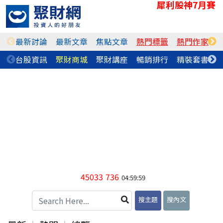
犀利股神7月賽
最新討論
最新文章
焦點文章
熱門標籤
熱門作家
台股資訊
聚財商城
聚財講座
暢銷排行
精裝套書
45033
736
04:59:59
搜主題
搜內文