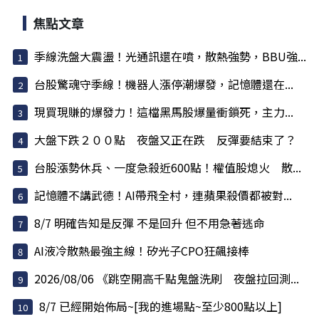
焦點文章
季線洗盤大震盪！光通訊還在噴，散熱強勢，BBU強...
台股驚魂守季線！機器人漲停潮爆發，記憶體還在...
現買現賺的爆發力！這檔黑馬股爆量衝鎖死，主力...
大盤下跌２００點 夜盤又正在跌 反彈要結束了？
台股漲勢休兵、一度急殺近600點！權值股熄火 散...
記憶體不講武德！AI帶飛全村，連蘋果殺價都被對...
8/7 明確告知是反彈 不是回升 但不用急著逃命
AI液冷散熱最強主線！矽光子CPO狂飆接棒
2026/08/06 《跳空開高千點鬼盤洗刷 夜盤拉回測...
8/7 已經開始佈局~[我的進場點~至少800點以上]