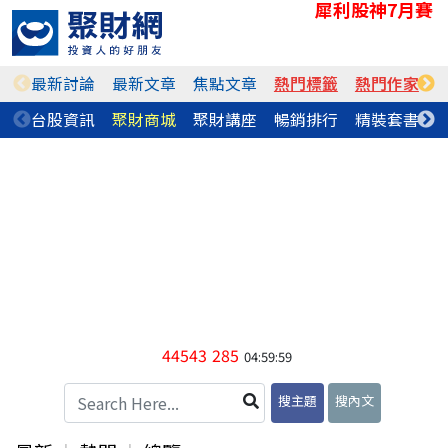
犀利股神7月賽
最新討論
最新文章
焦點文章
熱門標籤
熱門作家
台股資訊
聚財商城
聚財講座
暢銷排行
精裝套書
44543
285
04:59:59
搜主題
搜內文