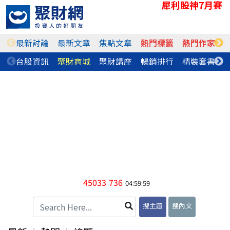
犀利股神7月賽
最新討論
最新文章
焦點文章
熱門標籤
熱門作家
台股資訊
聚財商城
聚財講座
暢銷排行
精裝套書
45033
736
04:59:59
搜主題
搜內文