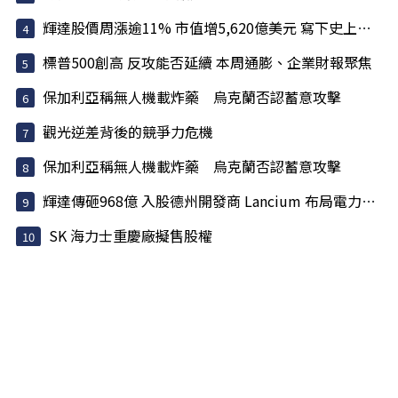
輝達股價周漲逾11% 市值增5,620億美元 寫下史上最大單周...
標普500創高 反攻能否延續 本周通膨、企業財報聚焦
保加利亞稱無人機載炸藥 烏克蘭否認蓄意攻擊
觀光逆差背後的競爭力危機
保加利亞稱無人機載炸藥 烏克蘭否認蓄意攻擊
輝達傳砸968億 入股德州開發商 Lancium 布局電力基建
SK 海力士重慶廠擬售股權