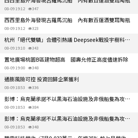
西西里島外海發現古羅馬沉船 內有數百運酒雙耳陶瓶
08-09 19:12
347
西西里島外海發現古羅馬沉船 內有數百運酒雙耳陶瓶
08-09 19:12
323
杭州「絕代雙驕」合體引熱議 Deepseek戰投宇樹科技 鎖定具身智能
08-09 19:10
343
置地廣場桃園B區建物超高 國壽允修正高度儘速拆除
08-09 19:00
348
通膨風險可控 投資回歸企業獲利
08-09 18:53
336
彭博：烏克蘭承諾不以黑海石油設施及非俄船隻為攻擊目標
08-09 18:53
384
彭博：烏克蘭承諾不以黑海石油設施及非俄船隻為攻擊目標
08-09 18:53
348