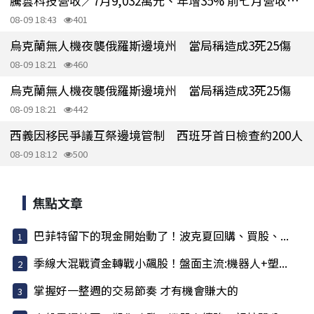
騰雲科技營收／7月9,032萬元、年增35% 前七月營收年增47%
08-09 18:43
401
烏克蘭無人機夜襲俄羅斯邊境州 當局稱造成3死25傷
08-09 18:21
460
烏克蘭無人機夜襲俄羅斯邊境州 當局稱造成3死25傷
08-09 18:21
442
西義因移民爭議互祭邊境管制 西班牙首日檢查約200人
08-09 18:12
500
焦點文章
巴菲特留下的現金開始動了！波克夏回購、買股、...
季線大混戰資金轉戰小飆股！盤面主流:機器人+塑...
掌握好一整週的交易節奏 才有機會賺大的