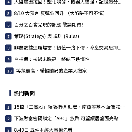
大盤震盪拉回！塑化噴發，機器人續強，記憶體分...
8/10 大預言 反彈似回升 （大陷阱不可不慎）
百分之百會兌現的訊號 敬請期待!
策略(Strategy) 與 規則 (Rules)
非農數據連環爆雷！初值一路下修，降息交易恐押...
台指期：拉過末跌高，終結下跌慣性
等級最高、緩慢鋪局的產業大搬家
熱門新聞
15檔「三高股」領漲指標 旺宏、南亞等基本面佳 投信大買
下波財富密碼鎖定「ABC」族群 可望續居盤面亮點
8月9日 五件財經大事搶先看