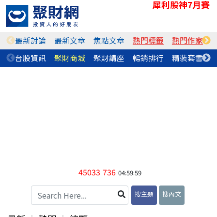
犀利股神7月賽
最新討論
最新文章
焦點文章
熱門標籤
熱門作家
台股資訊
聚財商城
聚財講座
暢銷排行
精裝套書
45033
736
04:59:59
搜主題
搜內文