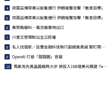
荷莫茲傳禁美以船隻通行 伊朗嗆聲攻擊「敵意目標」
荷莫茲傳禁美以船隻通行 伊朗嗆聲攻擊「敵意目標」
美禁鎢廢料、電池廢棄物出口
川普又想限制出生公民權
名人找個家／廷豐金融科技執行副總黃勇諴 緊盯兩訊號
OpenAI 打造「甜甜圈」音箱
馬斯克先進晶圓廠跨大步 將投入168億美元興建 Terafab 園區