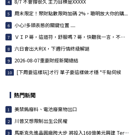
8/7 不會撐很久 主力目標是XXXXX
周末限定！聚財點數限時加碼 2%，聰明放大你的購...
小心!多頭表態的關鍵位置 ....
ＶＩＰ哥，這道符，舒服嗎？哥，快聽我一言，不害哥
六日會出大利X，下週行情終級解謎
2026-08-07重要財經新聞總結
[下周要這樣玩]才行 單子要這樣做才穩 *千點伺候
熱門新聞
美禁鎢廢料、電池廢棄物出口
川普又想限制出生公民權
馬斯克先進晶圓廠跨大步 將投入168億美元興建 Terafab 園區