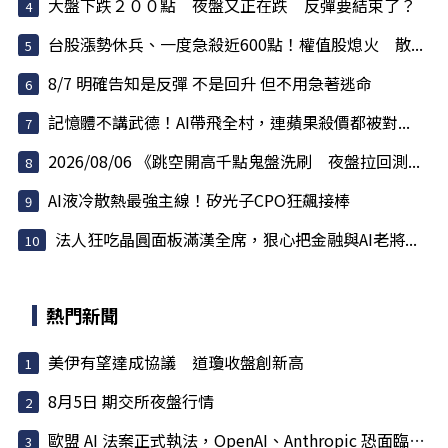
大盤下跌２００點 夜盤又正在跌 反彈要結束了？
台股漲勢休兵、一度急殺近600點！權值股熄火 散...
8/7 明確告知是反彈 不是回升 但不用急著逃命
記憶體不講武德！AI帶飛全村，連蘋果殺價都被對...
2026/08/06 《跳空開高千點鬼盤洗刷 夜盤拉回測...
AI液冷散熱最強主線！矽光子CPO狂飆接棒
法人狂吃晶圓面板滿漢全席，狠心把金融與AI老將...
熱門新聞
美伊有望達成協議 道瓊收盤創新高
8月5日 期交所夜盤行情
歐盟 AI 法案正式執法，OpenAI、Anthropic 恐面臨天價罰款