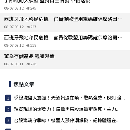
字節跳動大模型 堅持自主研發 不怕落後
08-07 03:12
245
西班牙飛地移民危機 官員促歐盟用籌碼確保摩洛哥配合
08-07 03:12
247
西班牙飛地移民危機 官員促歐盟用籌碼確保摩洛哥配合
08-07 03:12
228
華為存儲產品 醞釀漲價
08-07 03:11
246
焦點文章
季線洗盤大震盪！光通訊還在噴，散熱強勢，BBU強...
現買現賺的爆發力！這檔黑馬股爆量衝鎖死，主力...
台股驚魂守季線！機器人漲停潮爆發，記憶體還在...