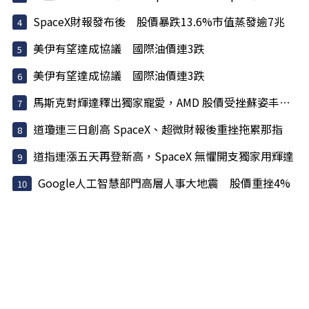
SpaceX財報發布後 股價暴跌13.6%市值蒸發逾7兆
美伊有望達成協議 國際油價連3跌
美伊有望達成協議 國際油價連3跌
馬斯克對輝達釋出獨家寵愛，AMD 股價受挫蘇姿丰淡定回應
道瓊連三日創高 SpaceX、超微財報後重挫拖累那指
道指連漲五天再登新高，SpaceX 無懼開支獨家用輝達
Google人工智慧部門高層人事大地震 股價重挫4%