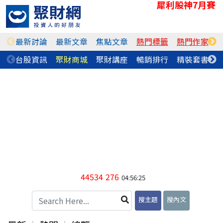
犀利股神7月賽
最新討論
最新文章
焦點文章
熱門標籤
熱門作家
台股資訊
聚財商城
聚財講座
暢銷排行
精裝套書
44534
276
04:56:25
搜主題
搜內文