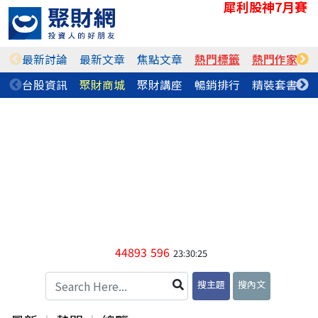
犀利股神7月賽
最新討論
最新文章
焦點文章
熱門標籤
熱門作家
台股資訊
聚財商城
聚財講座
暢銷排行
精裝套書
44893
596
23:30:25
搜主題
搜內文