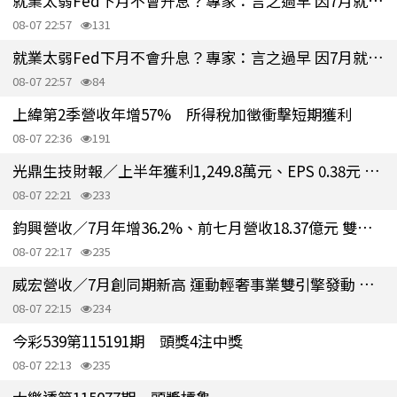
就業太弱Fed下月不會升息？專家：言之過早 因7月就業數據無關緊要
08-07 22:57
131
就業太弱Fed下月不會升息？專家：言之過早 因7月就業數據無關緊要
08-07 22:57
84
上緯第2季營收年增57% 所得稅加徵衝擊短期獲利
08-07 22:36
191
光鼎生技財報／上半年獲利1,249.8萬元、EPS 0.38元 下半年審慎樂觀
08-07 22:21
233
鈞興營收／7月年增36.2%、前七月營收18.37億元 雙創同期新高
08-07 22:17
235
威宏營收／7月創同期新高 運動輕奢事業雙引擎發動 生產線加班趕工
08-07 22:15
234
今彩539第115191期 頭獎4注中獎
08-07 22:13
235