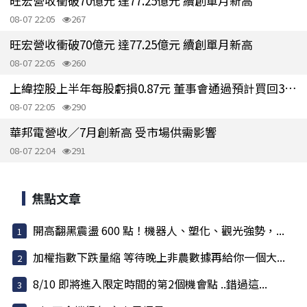
旺宏營收衝破70億元 達77.25億元 續創單月新高
08-07 22:05
267
旺宏營收衝破70億元 達77.25億元 續創單月新高
08-07 22:05
260
上緯控股上半年每股虧損0.87元 董事會通過預計買回3000張庫藏股
08-07 22:05
290
華邦電營收／7月創新高 受市場供需影響
08-07 22:04
291
焦點文章
開高翻黑震盪 600 點！機器人、塑化、觀光強勢，...
加權指數下跌量縮 等待晚上非農數據再給你一個大...
8/10 即將進入限定時間的第2個機會點 ..錯過這...