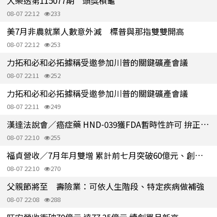
大樂透第115077期 頭獎槓龜
08-07 22:12
233
美7月非農就業人數意外減 標普與那指雙雙開高
08-07 22:12
253
力拓和必和必拓據稱受邀參加川普的關鍵礦產會議
08-07 22:11
252
力拓和必和必拓據稱受邀參加川普的關鍵礦產會議
08-07 22:11
249
漢達法說會／癌症藥 HND-039獲FDA暫時性許可 拚正式藥證帶動營運轉折
08-07 22:10
255
福貞營收／7月年月雙增 累計前七月突破60億元、創同期新高
08-07 22:10
270
父親節將至 壽險業：可依人生階段、特定疾病做補強
08-07 22:08
288