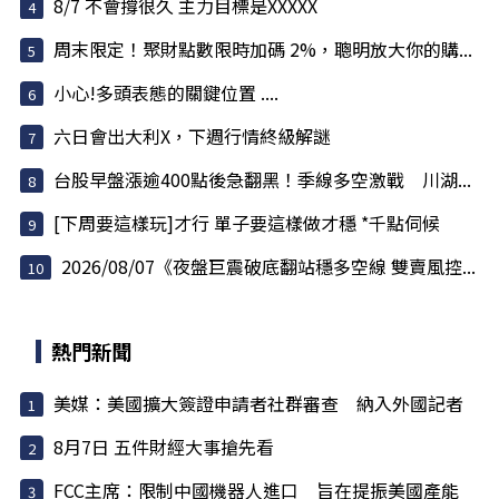
8/7 不會撐很久 主力目標是XXXXX
周末限定！聚財點數限時加碼 2%，聰明放大你的購...
小心!多頭表態的關鍵位置 ....
六日會出大利X，下週行情終級解謎
台股早盤漲逾400點後急翻黑！季線多空激戰 川湖...
[下周要這樣玩]才行 單子要這樣做才穩 *千點伺候
2026/08/07《夜盤巨震破底翻站穩多空線 雙賣風控...
熱門新聞
美媒：美國擴大簽證申請者社群審查 納入外國記者
8月7日 五件財經大事搶先看
FCC主席：限制中國機器人進口 旨在提振美國產能