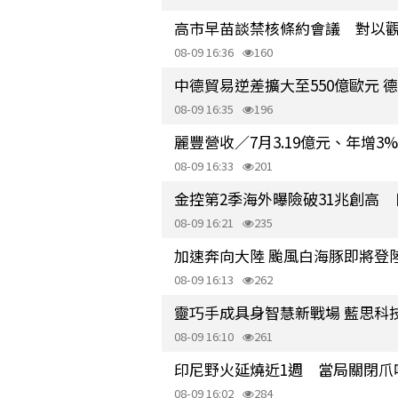
高市早苗談禁核條約會議 對以
08-09 16:36
160
中德貿易逆差擴大至550億歐元 
08-09 16:35
196
麗豐營收／7月3.19億元、年增3%
08-09 16:33
201
金控第2季海外曝險破31兆創高 
08-09 16:21
235
加速奔向大陸 颱風白海豚即將登
08-09 16:13
262
靈巧手成具身智慧新戰場 藍思科
08-09 16:10
261
印尼野火延燒近1週 當局關閉爪
08-09 16:02
284