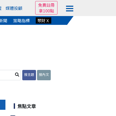
免費註冊
蹤
媒體投顧
拿100點
新聞
策略指標
聚財Ｘ
搜主題
搜內文
焦點文章