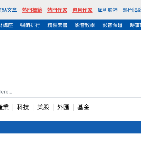
焦點文章
熱門標籤
熱門作家
包月作家
犀利股神
熱門追
財講座
暢銷排行
精裝套書
影音教學
影音頻道
時事
產業
科技
美股
外匯
基金