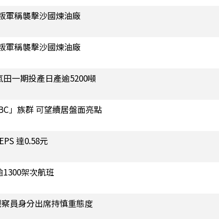
叛軍稱襲擊沙國煉油廠
叛軍稱襲擊沙國煉油廠
田一期投產日產逾5200噸
BC」族群 可望續居盤面亮點
S 達0.58元
1300架次航班
觀察員身分出席持慎重態度