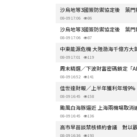
沙烏地等3國簽防禦協定後 葉門
08-09 17:06
86
沙烏地等3國簽防禦協定後 葉門
08-09 17:06
87
中東能源危機 大陸渤海千億方大氣
08-09 17:01
119
周末精選／下波財富密碼鎖定「A
08-09 16:52
141
佳世達財報／上半年獲利年增9% EP
08-09 16:45
158
颱風白海豚逼近 上海兩機場取消逾
08-09 16:45
136
高市早苗談禁核條約會議 對以
08-09 16:36
193