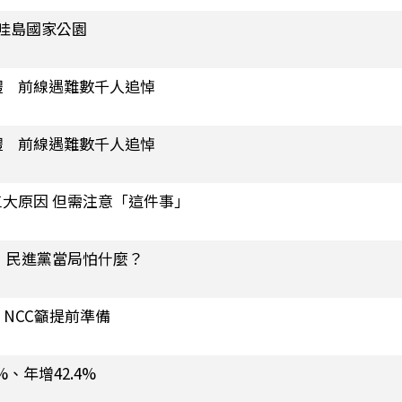
哇島國家公園
體 前線遇難數千人追悼
體 前線遇難數千人追悼
大原因 但需注意「這件事」
：民進黨當局怕什麼？
NCC籲提前準備
%、年增42.4%