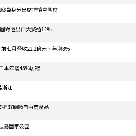
觀察員身分出席持慎重態度
德國對陸出口大減逾12%
 前七月營收22.2億元、年增8%
日本年增45%居冠
陸浙江
技推37關節自由度產品
哇島國家公園