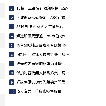
15檔「三高股」領漲指標 旺宏、南亞等基本面佳 投信大買
下波財富密碼鎖定「ABC」族群 可望續居盤面亮點
8月9日 五件財經大事搶先看
輝達股價周漲逾11% 市值增5,620億美元 寫下史上最大單周...
標普500創高 反攻能否延續 本周通膨、企業財報聚焦
保加利亞稱無人機載炸藥 烏克蘭否認蓄意攻擊
觀光逆差背後的競爭力危機
保加利亞稱無人機載炸藥 烏克蘭否認蓄意攻擊
輝達傳砸968億 入股德州開發商 Lancium 布局電力基建
SK 海力士重慶廠擬售股權