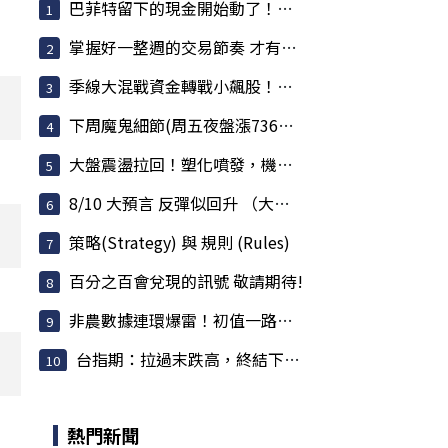
巴菲特留下的現金開始動了！波克夏回購、買股、...
掌握好一整週的交易節奏 才有機會賺大的
季線大混戰資金轉戰小飆股！盤面主流:機器人+塑...
下周魔鬼細節(周五夜盤漲736點後看法)(對錯差很...
大盤震盪拉回！塑化噴發，機器人續強，記憶體分...
8/10 大預言 反彈似回升 （大陷阱不可不慎）
策略(Strategy) 與 規則 (Rules)
百分之百會兌現的訊號 敬請期待!
非農數據連環爆雷！初值一路下修，降息交易恐押...
台指期：拉過末跌高，終結下跌慣性
熱門新聞