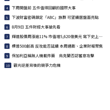
下周開盤前 五件值得回顧的國際大事
下波財富密碼鎖定「ABC」族群 可望續居盤面亮點
8月9日 五件財經大事搶先看
輝達股價周漲逾11% 市值增5,620億美元 寫下史上最大單周...
標普500創高 反攻能否延續 本周通膨、企業財報聚焦
保加利亞稱無人機載炸藥 烏克蘭否認蓄意攻擊
觀光逆差背後的競爭力危機