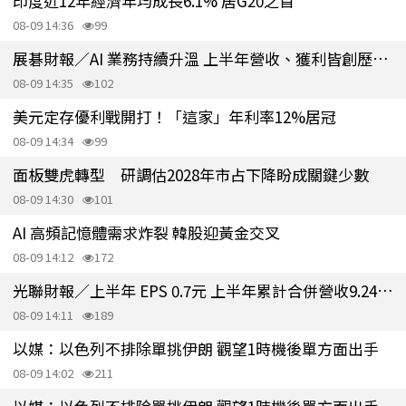
印度近12年經濟年均成長6.1% 居G20之首
08-09 14:36
99
展碁財報／AI 業務持續升溫 上半年營收、獲利皆創歷史新高
08-09 14:35
102
美元定存優利戰開打！「這家」年利率12%居冠
08-09 14:34
99
面板雙虎轉型 研調估2028年市占下降盼成關鍵少數
08-09 14:30
101
AI 高頻記憶體需求炸裂 韓股迎黃金交叉
08-09 14:12
172
光聯財報／上半年 EPS 0.7元 上半年累計合併營收9.24億元
08-09 14:11
189
以媒：以色列不排除單挑伊朗 觀望1時機後單方面出手
08-09 14:02
211