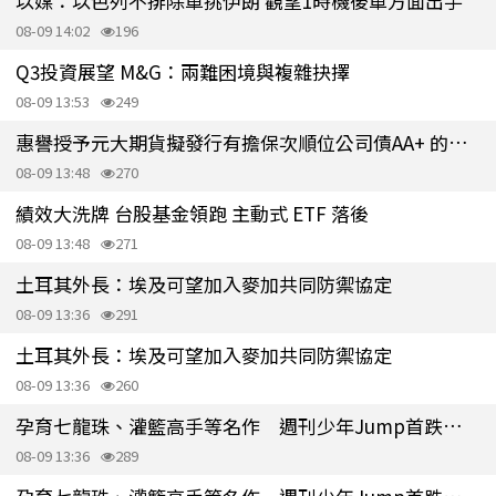
以媒：以色列不排除單挑伊朗 觀望1時機後單方面出手
08-09 14:02
196
Q3投資展望 M&G：兩難困境與複雜抉擇
08-09 13:53
249
惠譽授予元大期貨擬發行有擔保次順位公司債AA+ 的預期評等
08-09 13:48
270
績效大洗牌 台股基金領跑 主動式 ETF 落後
08-09 13:48
271
土耳其外長：埃及可望加入麥加共同防禦協定
08-09 13:36
291
土耳其外長：埃及可望加入麥加共同防禦協定
08-09 13:36
260
孕育七龍珠、灌籃高手等名作 週刊少年Jump首跌破百萬冊
08-09 13:36
289