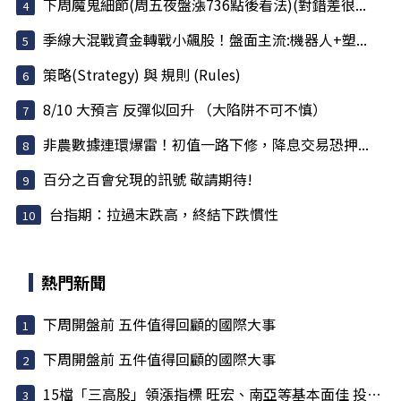
下周魔鬼細節(周五夜盤漲736點後看法)(對錯差很...
季線大混戰資金轉戰小飆股！盤面主流:機器人+塑...
策略(Strategy) 與 規則 (Rules)
8/10 大預言 反彈似回升 （大陷阱不可不慎）
非農數據連環爆雷！初值一路下修，降息交易恐押...
百分之百會兌現的訊號 敬請期待!
台指期：拉過末跌高，終結下跌慣性
熱門新聞
下周開盤前 五件值得回顧的國際大事
下周開盤前 五件值得回顧的國際大事
15檔「三高股」領漲指標 旺宏、南亞等基本面佳 投信大買