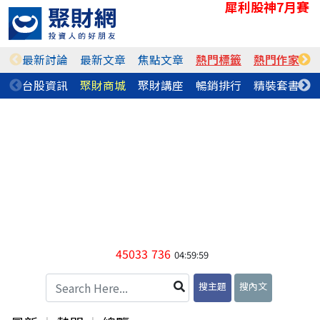
犀利股神7月賽
最新討論
最新文章
焦點文章
熱門標籤
熱門作家
台股資訊
聚財商城
聚財講座
暢銷排行
精裝套書
45033
736
04:59:59
搜主題
搜內文