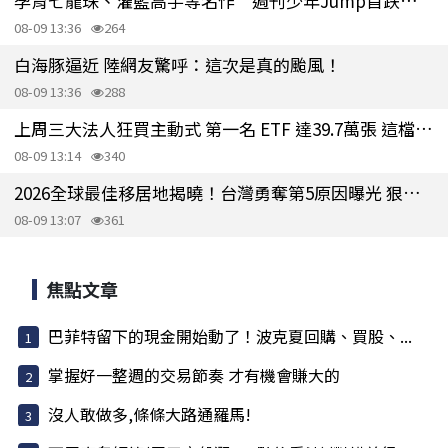
孕育七龍珠、灌籃高手等名作 週刊少年Jump首跌破百萬冊
08-09 13:36
264
白海豚逼近 陸網友驚呼：這次是真的颱風！
08-09 13:36
288
上周三大法人狂買主動式 第一名 ETF 達39.7萬張 這檔新掛牌擠進第三
08-09 13:14
340
2026全球最佳移居地揭曉！台灣勇奪第5原因曝光 狠甩日韓
08-09 13:07
361
焦點文章
巴菲特留下的現金開始動了！波克夏回購、買股、...
掌握好一整週的交易節奏 才有機會賺大的
沒人敢做多,條條大路通羅馬!