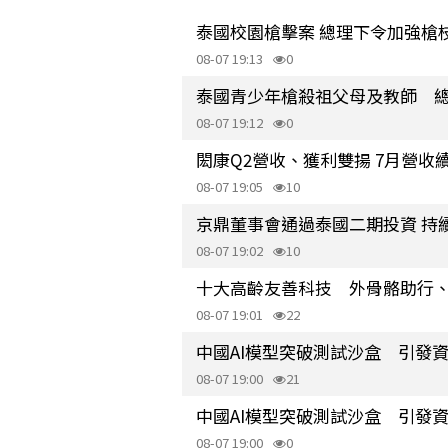
泰國校園槍擊案 總理下令加強槍
08-07 19:13
0
泰國青少年槍殺祖父母及教師 
08-07 19:12
0
閎康Q2營收、獲利雙揚 7月營收
08-07 19:05
10
京鼎董事會通過泰國二期投資 持
08-07 19:02
10
十大高齡友善科技 外骨骼助行
08-07 19:01
22
中國AI模型突破測試沙盒 引發
08-07 19:00
21
中國AI模型突破測試沙盒 引發
08-07 19:00
0