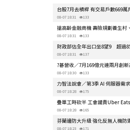
台股7月去槓桿 有交易戶數669
08-07 18:31
133
搶高齡金融商機 壽險規劃養生村
08-07 18:31
133
財政部估全年出口坐8望9 超過8
08-07 18:31
137
?碁營收／7月169億元連兩月創新
08-07 18:30
133
力智法說會／第3季 AI 伺服器
08-07 18:28
175
疊單工時砍半 工會譴責Uber E
08-07 18:28
165
芬蘭邊防大升級 強化反無人機防
08-07 18:23
171