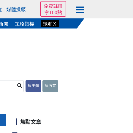
免費註冊
蹤
媒體投顧
拿100點
新聞
策略指標
聚財Ｘ
搜主題
搜內文
焦點文章