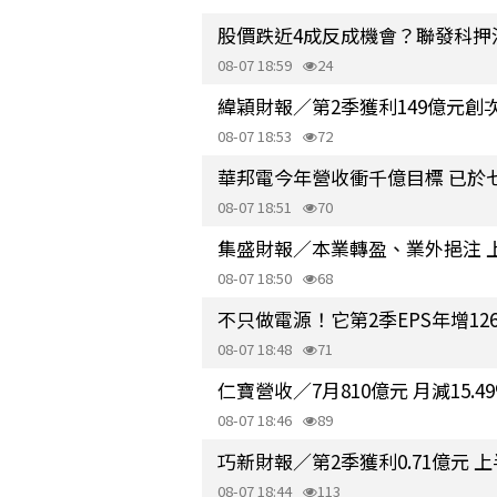
股價跌近4成反成機會？聯發科押注AI
08-07 18:59
24
緯穎財報／第2季獲利149億元創次
08-07 18:53
72
華邦電今年營收衝千億目標 已於
08-07 18:51
70
集盛財報／本業轉盈、業外挹注 上半年
08-07 18:50
68
不只做電源！它第2季EPS年增126%
08-07 18:48
71
仁寶營收／7月810億元 月減15.49
08-07 18:46
89
巧新財報／第2季獲利0.71億元 上半年
08-07 18:44
113