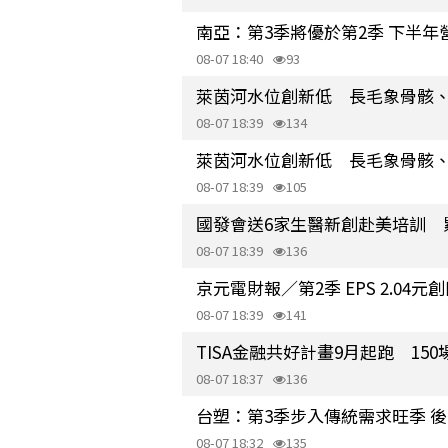
南亞：第3季將優於第2季 下半年
08-07 18:40
93
萊茵河水位創新低 長毛象骨骸
08-07 18:39
134
萊茵河水位創新低 長毛象骨骸
08-07 18:39
105
國發會送6家生醫新創赴美培訓 
08-07 18:39
136
京元電財報／第2季 EPS 2.04元
08-07 18:39
141
TISA金融共好計畫9月起跑 15
08-07 18:37
136
台塑：第3季步入傳統需求旺季 
08-07 18:32
135