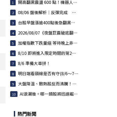
開高翻黑震盪 600 點！機器人、塑化、觀光強勢，...
08/06 盤後解析｜反彈完成 高檔刷洗正式展開
台股早盤漲逾400點後急翻黑！季線多空激戰 川湖...
2026/08/07《夜盤巨震破底翻站穩多空線 雙賣風控...
加權指數下跌量縮 等待晚上非農數據再給你一個大...
8/10 即將進入限定時間的第2個機會點 ..錯過這...
8/6 準備大車拼！
明日端看頸線是否有守(8/6～7衝浪日誌)
大盤降溫、散熱股反而沸騰！雙鴻重返千金 液冷族...
AI浪潮後。哪一類股將迅速崛起並引領風騷？
熱門新聞