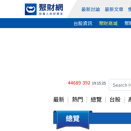
最新討論
最新文章
台股資訊
聚財商城
聚
44689
392
19:15:25
最新
熱門
總覽
台股
總覽